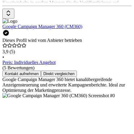
Kreativinhalte in großen Mengen für die Veröffentlichung auf
verschiedenen Kanälen zu erstellen und Zugang zu Marktdaten für
die Leistungsanalyse und -optimierung zu erhalten. Airtorys
Werbebaukasten ermöglicht auch die dynamische kreative
Optimierung (DCO). Die Preisgestaltung erfolgt auf Anfrage.
Google Campaign Manager 360 (CM360)
Dieses Profil wird vom Anbieter betrieben
3,9
(5)
•
Preis: Individuelles Angebot
(5 Bewertungen)
Kontakt aufnehmen
Direkt vergleichen
Google Campaign Manager 360 bietet kanalübergreifende
Anzeigensteuerung und erweiterte Kampagnenberichte. Ideal zur
Optimierung der Marketingprozesse.