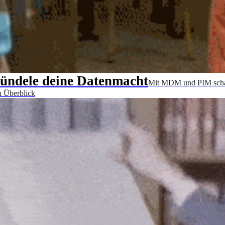
ndele deine Datenmacht
Mit MDM und PIM schaff
en Überblick