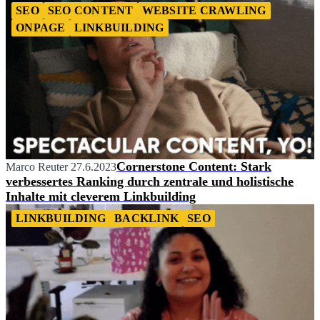
SEO
SEO CONTENT
WEBSITE CRAWLING
ONPAGE
LINKBUILDING
Cornerstone Content: Stark
Marco Reuter
27.6.2023
verbessertes Ranking durch zentrale und holistische
Inhalte mit cleverem Linkbuilding
LINKBUILDING
BACKLINK
SEO