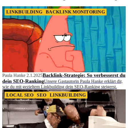
LINKBUILDING
BACKLINK MONITORING
Backlink-Strategie: So verbesserst du
Paula Hanke
2.1.2025
dein SEO-Ranking
Unsere Gastautorin Paula Hanke erklärt dir,
wie du mit gezieltem Linkbuilding dein SEO-Ranking steigerst.
LOCAL SEO
SEO
LINKBUILDING