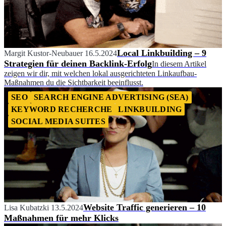
Local Linkbuilding – 9
Margit Kustor-Neubauer
16.5.2024
Strategien für deinen Backlink-Erfolg
In diesem Artikel
zeigen wir dir, mit welchen lokal ausgerichteten Linkaufbau-
Maßnahmen du die Sichtbarkeit beeinflusst.
SEO
SEARCH ENGINE ADVERTISING (SEA)
KEYWORD RECHERCHE
LINKBUILDING
SOCIAL MEDIA SUITES
Website Traffic generieren – 10
Lisa Kubatzki
13.5.2024
Maßnahmen für mehr Klicks