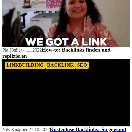
How-to: Backlinks finden und
Pia Heßler
4.11.2022
replizieren
LINKBUILDING
BACKLINK
SEO
Kostenlose Backlinks: So gewinnt
Nils Knäpper
21.10.2022