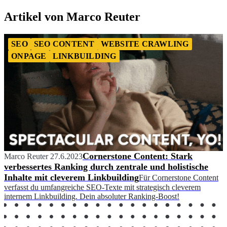
Artikel von Marco Reuter
SEO
SEO CONTENT
WEBSITE CRAWLING
ONPAGE
LINKBUILDING
Cornerstone Content: Stark
Marco Reuter
27.6.2023
verbessertes Ranking durch zentrale und holistische
Inhalte mit cleverem Linkbuilding
Für Cornerstone Content
verfasst du umfangreiche SEO-Texte mit strategisch cleverem
internem Linkbuilding. Dein absoluter Ranking-Boost!