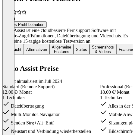
5,0
(3)
Dieses Profil betreiben
Zoho Assist ist eine cloudbasierte Fernsupport-Software mit
Remote-Zugriffsfunktionen, Dateiübertragung und Videochats. Es
bietet eine 15-tägige kostenlose Testversion an.
Allgemeine
Screenshots
Übersicht
Alternativen
Suites
Features
Features
& Videos
Zoho Assist Preise
Zuletzt aktualisiert im Juli 2024
Standard (Remote Support)
Professional (Rem
12,00 €
/ Monat
18,00 €
/ Monat
1 Techniker
1 Techniker
Dateiübertragung
Alles in der S
Multi-Monitor-Navigation
Mobile Anwen
Senden Strg+Alt+Entf
Sitzungen pla
Neustart und Verbindung wiederherstellen
Bildschirmfre