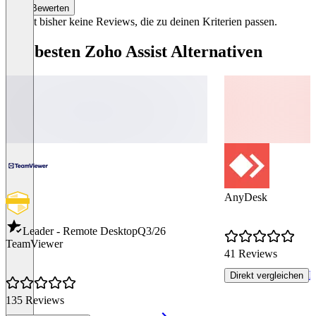
Bewerten
Es gibt bisher keine Reviews, die zu deinen Kriterien passen.
Die besten Zoho Assist Alternativen
AnyDesk
Leader - Remote Desktop
Q3/26
TeamViewer
41 Reviews
P
Direkt vergleichen
135 Reviews