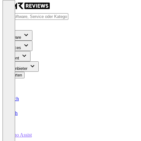
Software
Services
Content
Für Anbieter
Bewerten
Deutsch
English
Zoho Assist