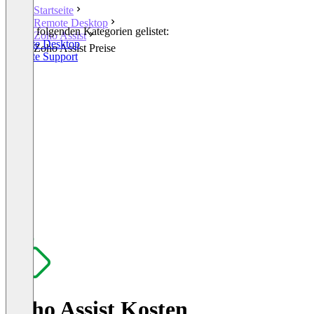
Startseite
Remote Desktop
In den folgenden Kategorien gelistet:
Zoho Assist
Remote Desktop
Zoho Assist Preise
Remote Support
Zoho Assist Kosten