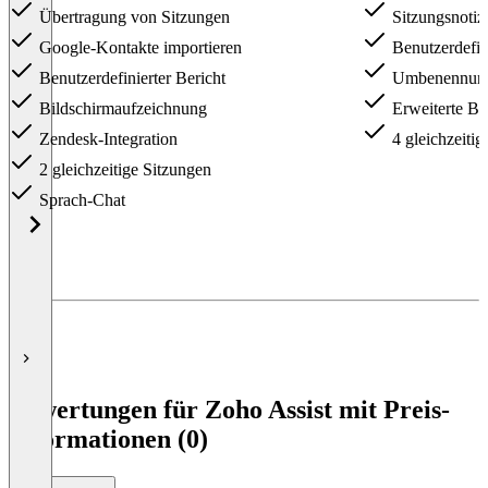
Übertragung von Sitzungen
Sitzungsnotiz
Google-Kontakte importieren
Benutzerdefin
Benutzerdefinierter Bericht
Umbenennun
Bildschirmaufzeichnung
Erweiterte Be
Zendesk-Integration
4 gleichzeitig
2 gleichzeitige Sitzungen
Sprach-Chat
Item
1
of
5
Bewertungen für Zoho Assist mit Preis-
Informationen (0)