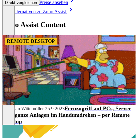
Preise ansehen
Direkt vergleichen
Item
Alle Alternativen zu Zoho Assist
1
of
Zoho Assist Content
8
REMOTE DESKTOP
Fernzugriff auf PCs, Server
Christian Wittemöller
25.9.2023
oder ganze Anlagen im Handumdrehen – per Remote
Desktop