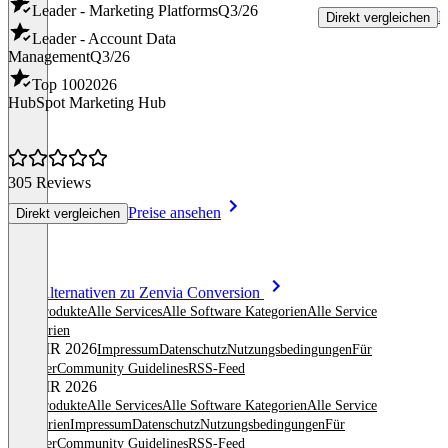
Leader - Marketing Platforms
Q3/26
P
Direkt vergleichen
Leader - Account Data
Management
Q3/26
Top 100
2026
HubSpot Marketing Hub
305 Reviews
Preise ansehen
Direkt vergleichen
Item
Alle Alternativen zu Zenvia Conversion
1
Alle Produkte
Alle Services
Alle Software Kategorien
Alle Service
of
Kategorien
8
© OMR 2026
Impressum
Datenschutz
Nutzungsbedingungen
Für
Anbieter
Community Guidelines
RSS-Feed
© OMR 2026
Alle Produkte
Alle Services
Alle Software Kategorien
Alle Service
Kategorien
Impressum
Datenschutz
Nutzungsbedingungen
Für
Anbieter
Community Guidelines
RSS-Feed