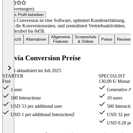
(0 Bewertungen)
Dieses Profil betreiben
Zenvia Conversion ist eine Software, optimiert Kundenerfahrung,
erhöht die Konversionsraten, und zentralisiert Vertriebsaktivitäten.
Preis flexibel bis 845$.
Allgemeine
Screenshots
Übersicht
Alternativen
Preise
Reviews
Features
& Videos
Zenvia Conversion Preise
Zuletzt aktualisiert im Juli 2025
STARTER
SPECIALIST
Free
130,00 €
/ Monat
1 user
Generative AI
100 Interactionz
10 users
USD 53 per additional user
500 Interacti
USD 1 per additional InteractionZ
USD 32 per ad
USD 0.28 per 
Item