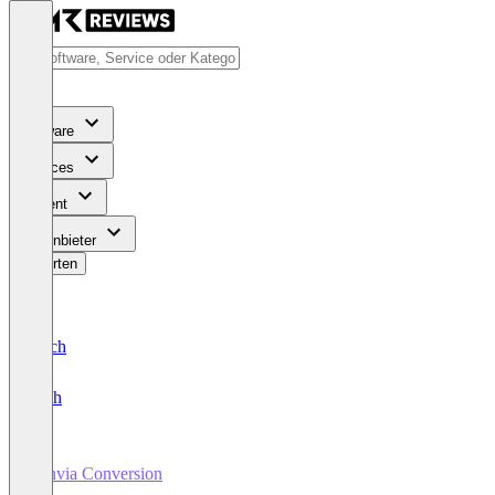
Software
Services
Content
Für Anbieter
Bewerten
Deutsch
English
Zenvia Conversion