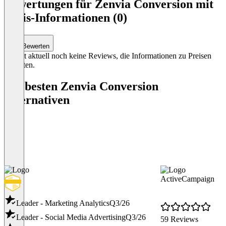
1
Bewertungen für Zenvia Conversion mit
of
Preis-Informationen (0)
5
Bewerten
Es gibt aktuell noch keine Reviews, die Informationen zu Preisen
enthalten.
Die besten Zenvia Conversion
Alternativen
ActiveCampaign
Leader - Marketing Analytics
Q3/26
Leader - Social Media Advertising
Q3/26
59 Reviews