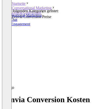
Startseite
Conversational Marketing
In den folgenden Kategorien gelistet:
Zenvia Conversion
Conversational Marketing
Zenvia Conversion Preise
Live Chat
Sales Engagement
Zenvia Conversion Kosten