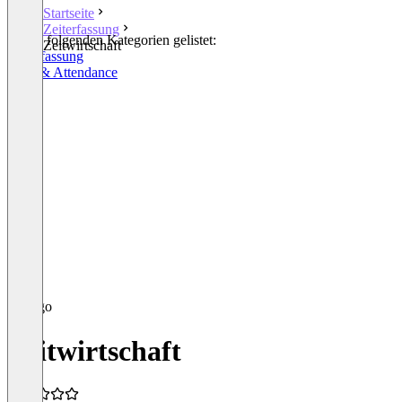
Startseite
Zeiterfassung
In den folgenden Kategorien gelistet:
Zeitwirtschaft
Zeiterfassung
Time & Attendance
Zeitwirtschaft