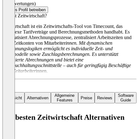
(0 Bewertungen)
Dieses Profil betreiben
Was ist Zeitwirtschaft?
Zeitwirtschaft ist ein Zeitwirtschafts-Tool von Timecount, das
komplexe Tarifverträge und Berechnungsmethoden handhabt. Es
automatisiert Abrechnungsprozesse, zentralisiert Arbeitszeiten und
führt Zeitkonten von Mitarbeiter
innen. Mit dynamischen
Berechnungslogiken ermöglicht es individuelle Zeit- und
Lohnmodelle sowie Zuschlagsberechnungen. Es unterstützt
terminierte Abrechnungen und bietet eine
Lohnbuchhaltungsschnittstelle – auch für geringfügig Beschäftige
oder Zeitarbeiter
innen.
Allgemeine
Software
Übersicht
Alternativen
Preise
Reviews
Features
Guide
Die besten Zeitwirtschaft Alternativen