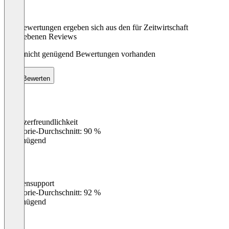
Die Bewertungen ergeben sich aus den für Zeitwirtschaft
abgegebenen Reviews
Noch nicht genügend Bewertungen vorhanden
Bewerten
Benutzerfreundlichkeit
0
%
Kategorie-Durchschnitt: 90 %
Ungenügend
Kundensupport
0
%
Kategorie-Durchschnitt: 92 %
Ungenügend