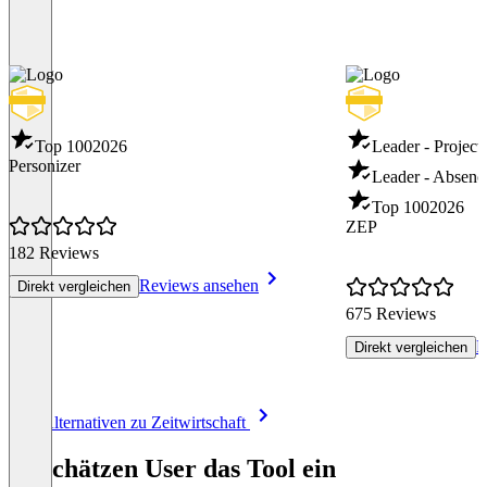
Top 100
2026
Leader - Projec
Personizer
Leader - Absen
Top 100
2026
ZEP
182 Reviews
Reviews ansehen
Direkt vergleichen
675 Reviews
R
Direkt vergleichen
Item
Alle Alternativen zu Zeitwirtschaft
1
of
So schätzen User das Tool ein
8