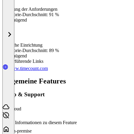
Erfüllung der Anforderungen
0
%
Kategorie-Durchschnitt: 91 %
Ungenügend
Einfache Einrichtung
0
%
Kategorie-Durchschnitt: 89 %
Ungenügend
Weiterführende Links
www.timecount.com
Allgemeine Features
Setup & Support
Cloud
Keine Informationen zu diesem Feature
On-premise