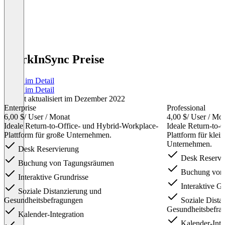
WorkInSync Preise
Preise im Detail
Preise im Detail
Zuletzt aktualisiert im Dezember 2022
Enterprise
Professional
6,00 $
/ User / Monat
4,00 $
/ User / Mo
Ideale Return-to-Office- und Hybrid-Workplace-
Ideale Return-to-
Plattform für große Unternehmen.
Plattform für klei
Unternehmen.
Desk Reservierung
Desk Reservi
Buchung von Tagungsräumen
Buchung von
Interaktive Grundrisse
Interaktive Gr
Soziale Distanzierung und
Gesundheitsbefragungen
Soziale Dista
Gesundheitsbefra
Kalender-Integration
Kalender-Inte