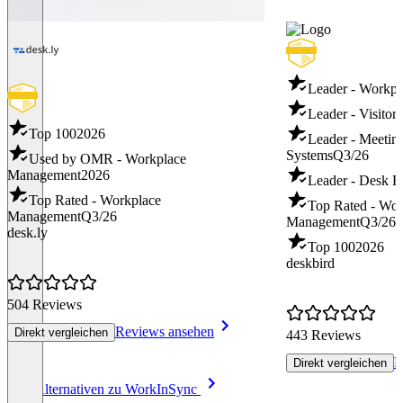
Leader - Workp
Leader - Visito
Top 100
2026
Leader - Meeti
Systems
Q3/26
Used by OMR - Workplace
Management
2026
Leader - Desk 
Top Rated - Workplace
Top Rated - Wor
Management
Q3/26
Management
Q3/26
desk.ly
Top 100
2026
deskbird
504 Reviews
Reviews ansehen
Direkt vergleichen
443 Reviews
R
Direkt vergleichen
Item
Alle Alternativen zu WorkInSync
1