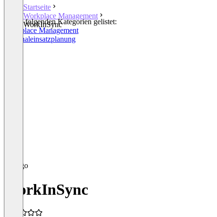
Startseite
Workplace Management
In den folgenden Kategorien gelistet:
WorkInSync
Workplace Management
Personaleinsatzplanung
WorkInSync