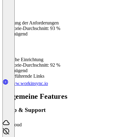
Erfüllung der Anforderungen
0
%
Kategorie-Durchschnitt: 93 %
Ungenügend
Einfache Einrichtung
0
%
Kategorie-Durchschnitt: 92 %
Ungenügend
Weiterführende Links
www.workinsync.io
Allgemeine Features
Setup & Support
Cloud