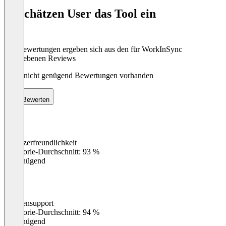
of
So schätzen User das Tool ein
8
Die Bewertungen ergeben sich aus den für WorkInSync
abgegebenen Reviews
Noch nicht genügend Bewertungen vorhanden
Bewerten
Benutzerfreundlichkeit
0
%
Kategorie-Durchschnitt: 93 %
Ungenügend
Kundensupport
0
%
Kategorie-Durchschnitt: 94 %
Ungenügend