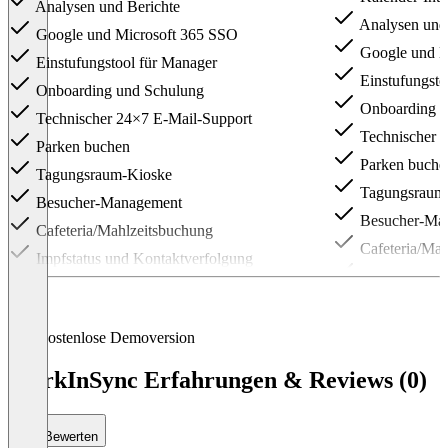
Analysen und Berichte
Analysen und 
Google und Microsoft 365 SSO
Google und M
Einstufungstool für Manager
Einstufungsto
Onboarding und Schulung
Onboarding u
Technischer 24×7 E-Mail-Support
Technischer 
Parken buchen
Parken buche
Tagungsraum-Kioske
Tagungsraum
Besucher-Management
Besucher-Ma
Cafeteria/Mahlzeitsbuchung
Cafeteria/Mah
Impfstatus und Kontaktverfolgung
Impfstatus un
Verwaltung von Check-ins und Ghost-
Reservierungen
Verwaltung v
Reservierungen
Präferenzen der Mitarbeiter am Arbeitsplatz
Kostenlose Demoversion
Präferenzen de
Gemeinsamer Kalender für
WorkInSync Erfahrungen & Reviews (0)
Teamzusammenarbeit
Gemeinsamer 
Teamzusammenarb
MS Teams, Slack-Integration
MS Teams, Sla
Microsoft Active Directory-
Bewerten