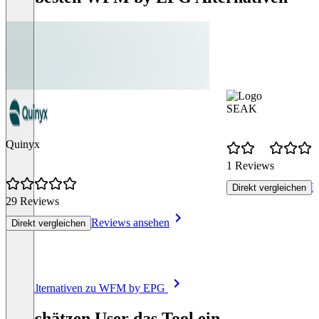
SEAK
Quinyx
1 Reviews
R
Direkt vergleichen
29 Reviews
Reviews ansehen
Direkt vergleichen
Item
Alle Alternativen zu WFM by EPG
1
of
So schätzen User das Tool ein
8