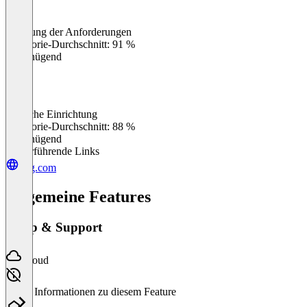
Erfüllung der Anforderungen
0
%
Kategorie-Durchschnitt: 91 %
Ungenügend
Einfache Einrichtung
0
%
Kategorie-Durchschnitt: 88 %
Ungenügend
Weiterführende Links
epg.com
Allgemeine Features
Setup & Support
Cloud
Keine Informationen zu diesem Feature