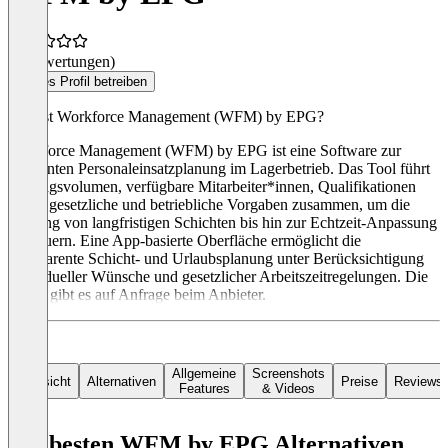
(0 Bewertungen)
Dieses Profil betreiben
Was ist Workforce Management (WFM) by EPG?
Workforce Management (WFM) by EPG ist eine Software zur
effizienten Personaleinsatzplanung im Lagerbetrieb. Das Tool führt
Auftragsvolumen, verfügbare Mitarbeiter*innen, Qualifikationen
sowie gesetzliche und betriebliche Vorgaben zusammen, um die
Planung von langfristigen Schichten bis hin zur Echtzeit-Anpassung
zu steuern. Eine App-basierte Oberfläche ermöglicht die
transparente Schicht- und Urlaubsplanung unter Berücksichtigung
individueller Wünsche und gesetzlicher Arbeitszeitregelungen. Die
Preise gibt es auf Anfrage beim Anbieter.
Allgemeine
Screenshots
Übersicht
Alternativen
Preise
Reviews
Features
& Videos
Die besten WFM by EPG Alternativen