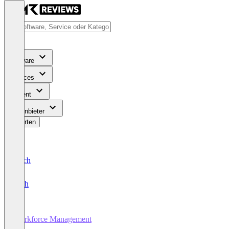
Software
Services
Content
Für Anbieter
Bewerten
Deutsch
English
Workforce Management