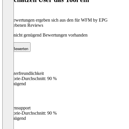
Die Bewertungen ergeben sich aus den für WFM by EPG
abgegebenen Reviews
Noch nicht genügend Bewertungen vorhanden
Bewerten
Benutzerfreundlichkeit
0
%
Kategorie-Durchschnitt: 90 %
Ungenügend
Kundensupport
0
%
Kategorie-Durchschnitt: 90 %
Ungenügend