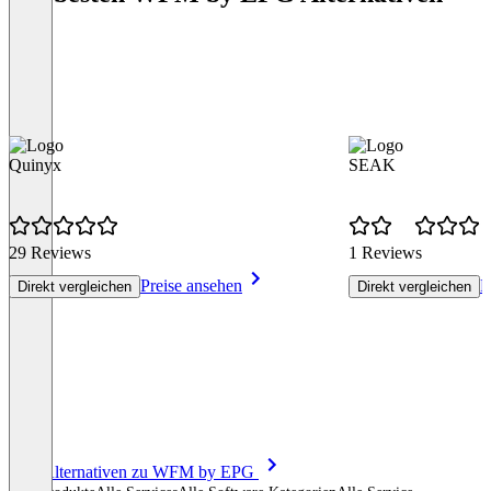
Quinyx
SEAK
29 Reviews
1 Reviews
Preise ansehen
P
Direkt vergleichen
Direkt vergleichen
Item
Alle Alternativen zu WFM by EPG
1