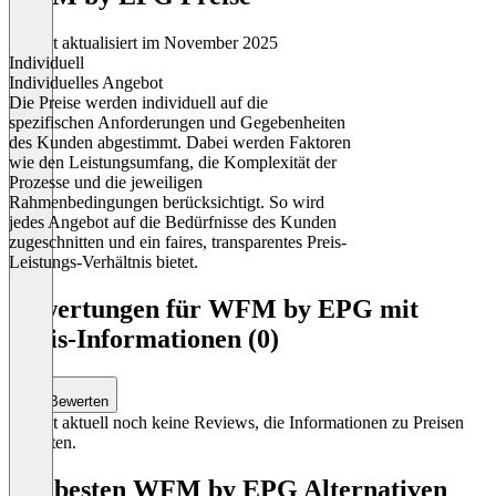
Zuletzt aktualisiert im November 2025
Individuell
Individuelles Angebot
Die Preise werden individuell auf die
spezifischen Anforderungen und Gegebenheiten
des Kunden abgestimmt. Dabei werden Faktoren
wie den Leistungsumfang, die Komplexität der
Prozesse und die jeweiligen
Rahmenbedingungen berücksichtigt. So wird
jedes Angebot auf die Bedürfnisse des Kunden
zugeschnitten und ein faires, transparentes Preis-
Leistungs-Verhältnis bietet.
Item
1
Bewertungen für WFM by EPG mit
of
Preis-Informationen (0)
1
Bewerten
Es gibt aktuell noch keine Reviews, die Informationen zu Preisen
enthalten.
Die besten WFM by EPG Alternativen