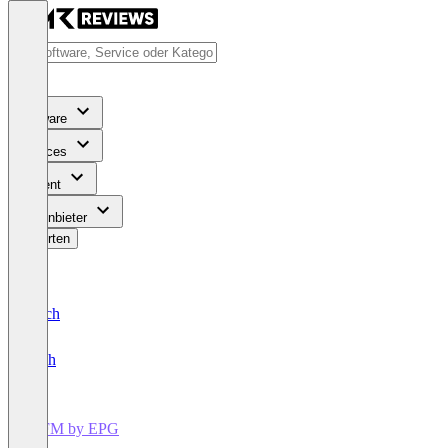
Software
Services
Content
Für Anbieter
Bewerten
Deutsch
English
WFM by EPG