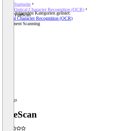
Startseite
Optical Character Recognition (OCR)
In den folgenden Kategorien gelistet:
VueScan
Optical Character Recognition (OCR)
Document Scanning
VueScan