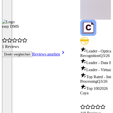
easy DMS
1 Reviews
Leader - Optical
Reviews ansehen
Direkt vergleichen
Recognition
Q3/26
Leader - Data Ex
Leader - Virtual
Top Rated - Inte
Processing
Q3/26
Top 100
2026
Caya