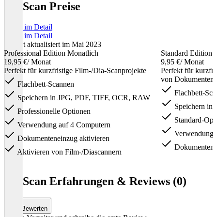
VueScan Preise
Preise im Detail
Preise im Detail
Zuletzt aktualisiert im Mai 2023
Professional Edition Monatlich
Standard Edition 
19,95 €
/ Monat
9,95 €
/ Monat
Perfekt für kurzfristige Film-/Dia-Scanprojekte
Perfekt für kurzfr
von Dokumenten/
Flachbett-Scannen
Flachbett-Sc
Speichern in JPG, PDF, TIFF, OCR, RAW
Speichern in
Professionelle Optionen
Standard-Opt
Verwendung auf 4 Computern
Verwendung a
Dokumenteneinzug aktivieren
Dokumentenei
Aktivieren von Film-/Diascannern
Item
1
VueScan Erfahrungen & Reviews (0)
of
5
Bewerten