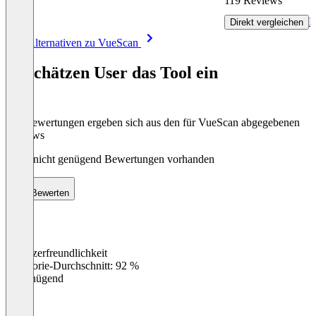
119 Reviews
R
Direkt vergleichen
Item
Alle Alternativen zu VueScan
1
of
So schätzen User das Tool ein
8
Die Bewertungen ergeben sich aus den für VueScan abgegebenen
Reviews
Noch nicht genügend Bewertungen vorhanden
Bewerten
Benutzerfreundlichkeit
0
%
Kategorie-Durchschnitt: 92 %
Ungenügend