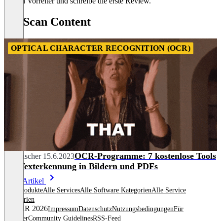
Sei ein Vorreiter und schreibe die erste Review.
VueScan Content
OPTICAL CHARACTER RECOGNITION (OCR)
OCR-Programme: 7 kostenlose Tools
Tim Fischer
15.6.2023
zur Texterkennung in Bildern und PDFs
Mehr Artikel
Alle Produkte
Alle Services
Alle Software Kategorien
Alle Service
Kategorien
© OMR 2026
Impressum
Datenschutz
Nutzungsbedingungen
Für
Anbieter
Community Guidelines
RSS-Feed