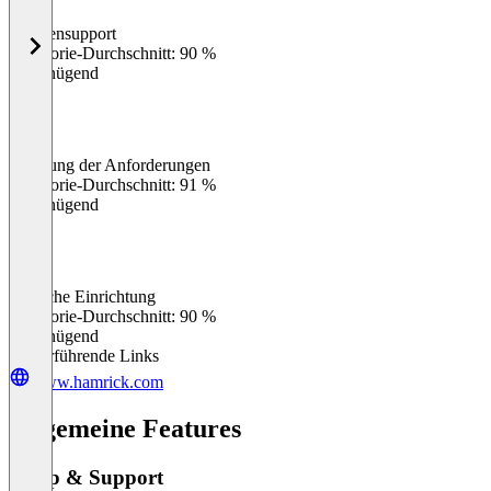
Kundensupport
0
%
Kategorie-Durchschnitt: 90 %
Ungenügend
Erfüllung der Anforderungen
0
%
Kategorie-Durchschnitt: 91 %
Ungenügend
Einfache Einrichtung
0
%
Kategorie-Durchschnitt: 90 %
Ungenügend
Weiterführende Links
www.hamrick.com
Allgemeine Features
Setup & Support