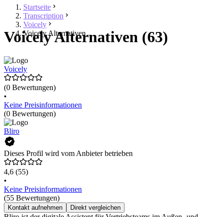
Startseite
Transcription
Voicely
Voicely Alternativen (63)
Voicely Alternativen
Voicely
(0 Bewertungen)
•
Keine Preisinformationen
(0 Bewertungen)
Bliro
Dieses Profil wird vom Anbieter betrieben
4,6
(55)
•
Keine Preisinformationen
(55 Bewertungen)
Kontakt aufnehmen
Direkt vergleichen
Bliro ist der digitale Assistent für Vertriebsteams im Außen- und