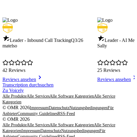
Leader - Inbound Call Tracking
Q3/26
Leader - AI Meet
matelso
Sally
42 Reviews
25 Reviews
Reviews ansehen
Reviews ansehen
Item
Transcription durchsuchen
1
Zu Voicely
of
Alle Produkte
Alle Services
Alle Software Kategorien
Alle Service
8
Kategorien
© OMR 2026
Impressum
Datenschutz
Nutzungsbedingungen
Für
Anbieter
Community Guidelines
RSS-Feed
© OMR 2026
Alle Produkte
Alle Services
Alle Software Kategorien
Alle Service
Kategorien
Impressum
Datenschutz
Nutzungsbedingungen
Für
Anbieter
Community Guidelines
RSS-Feed