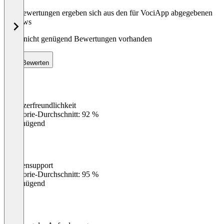
Die Bewertungen ergeben sich aus den für VociApp abgegebenen
Reviews
Noch nicht genügend Bewertungen vorhanden
Bewerten
Benutzerfreundlichkeit
0
%
Kategorie-Durchschnitt: 92 %
Ungenügend
Kundensupport
0
%
Kategorie-Durchschnitt: 95 %
Ungenügend