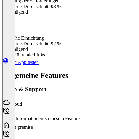
Erfüllung der Anforderungen
0
%
Kategorie-Durchschnitt: 93 %
Ungenügend
Einfache Einrichtung
0
%
Kategorie-Durchschnitt: 92 %
Ungenügend
Weiterführende Links
VociApp testen
Allgemeine Features
Setup & Support
Cloud
Keine Informationen zu diesem Feature
On-premise