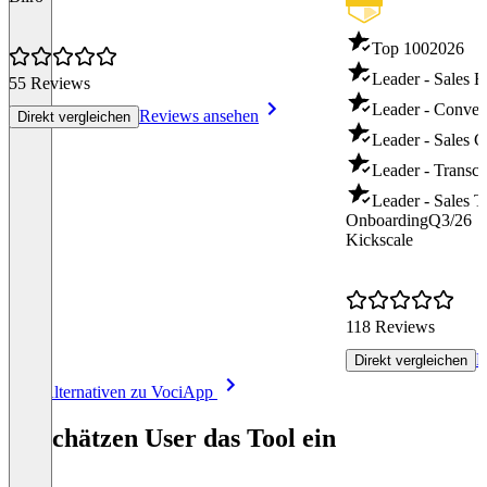
Top 100
2026
Leader - Sales 
55 Reviews
Leader - Convers
Reviews ansehen
Direkt vergleichen
Leader - Sales 
Leader - Transcr
Leader - Sales T
Onboarding
Q3/26
Kickscale
118 Reviews
R
Direkt vergleichen
Item
Alle Alternativen zu VociApp
1
of
So schätzen User das Tool ein
8