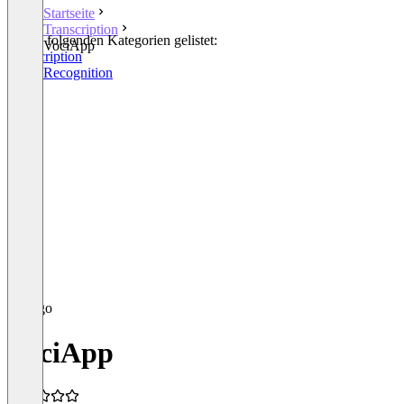
Startseite
Transcription
In den folgenden Kategorien gelistet:
VociApp
Transcription
Voice Recognition
VociApp