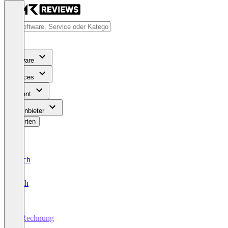
Software
Services
Content
Für Anbieter
Bewerten
Deutsch
English
E-Rechnung