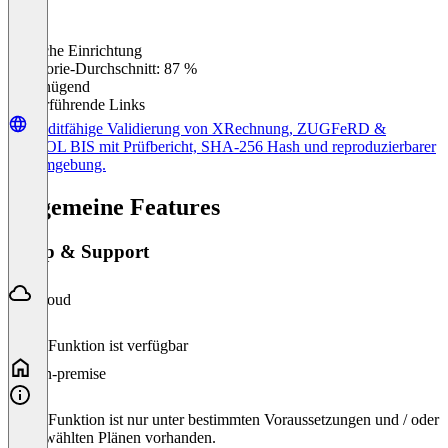
Einfache Einrichtung
0
%
Kategorie-Durchschnitt: 87 %
Ungenügend
Weiterführende Links
Auditfähige Validierung von XRechnung, ZUGFeRD &
PEPPOL BIS mit Prüfbericht, SHA-256 Hash und reproduzierbarer
Prüfumgebung.
Allgemeine Features
Setup & Support
Cloud
Diese Funktion ist verfügbar
On-premise
Diese Funktion ist nur unter bestimmten Voraussetzungen und / oder
ausgewählten Plänen vorhanden.