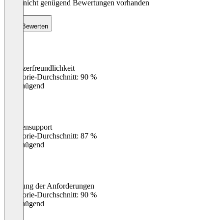
Noch nicht genügend Bewertungen vorhanden
Bewerten
Benutzerfreundlichkeit
0
%
Kategorie-Durchschnitt: 90 %
Ungenügend
Kundensupport
0
%
Kategorie-Durchschnitt: 87 %
Ungenügend
Erfüllung der Anforderungen
0
%
Kategorie-Durchschnitt: 90 %
Ungenügend