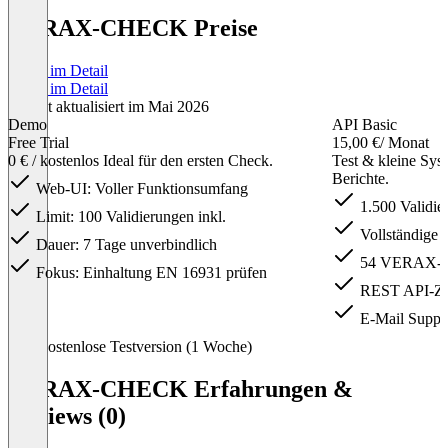
VERAX-CHECK Preise
Preise im Detail
Preise im Detail
Zuletzt aktualisiert im Mai 2026
Demo
API Basic
Free Trial
15,00 €
/ Monat
0 € / kostenlos Ideal für den ersten Check.
Test & kleine Sy
Berichte.
Web-UI: Voller Funktionsumfang
1.500 Validie
Limit: 100 Validierungen inkl.
Vollständige 
Dauer: 7 Tage unverbindlich
54 VERAX-P
Fokus: Einhaltung EN 16931 prüfen
REST API-Z
E-Mail Suppo
Item
Kostenlose Testversion (1 Woche)
1
of
VERAX-CHECK Erfahrungen &
3
Reviews (0)