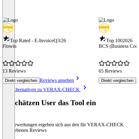
Top Rated - E-Invoice
Q3/26
Top 100
2026
Flowin
BCS (Business Coor
13 Reviews
65 Reviews
Reviews ansehen
R
Direkt vergleichen
Direkt vergleichen
Item
Alle Alternativen zu VERAX-CHECK
1
of
So schätzen User das Tool ein
8
Die Bewertungen ergeben sich aus den für VERAX-CHECK
abgegebenen Reviews