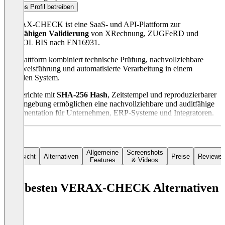
Dieses Profil betreiben
VERAX-CHECK ist eine SaaS- und API-Plattform zur
auditfähigen Validierung
von XRechnung, ZUGFeRD und
PEPPOL BIS nach EN16931.
Die Plattform kombiniert technische Prüfung, nachvollziehbare
Nachweisführung und automatisierte Verarbeitung in einem
zentralen System.
Prüfberichte mit
SHA-256 Hash
, Zeitstempel und reproduzierbarer
Prüfumgebung ermöglichen eine nachvollziehbare und auditfähige
Dokumentation für Unternehmen, ERP-Systeme und Integratoren.
Allgemeine
Screenshots
Übersicht
Alternativen
Preise
Reviews
Features
& Videos
Die besten VERAX-CHECK Alternativen