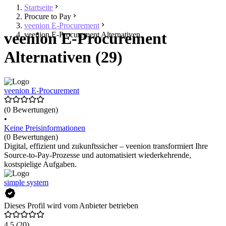
Startseite
Procure to Pay
veenion E-Procurement
veenion E-Procurement
veenion E-Procurement Alternativen
Alternativen (29)
veenion E-Procurement
(0 Bewertungen)
•
Keine Preisinformationen
(0 Bewertungen)
Digital, effizient und zukunftssicher – veenion transformiert Ihre
Source-to-Pay-Prozesse und automatisiert wiederkehrende,
kostspielige Aufgaben.
simple system
Dieses Profil wird vom Anbieter betrieben
4,5
(20)