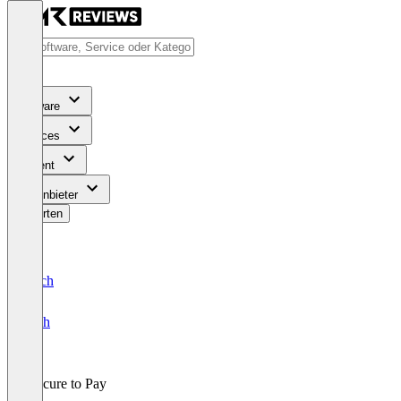
Software
Services
Content
Für Anbieter
Bewerten
Deutsch
English
Procure to Pay