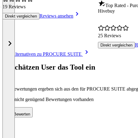
Top Rated - Pur
19 Reviews
Hivebuy
Reviews ansehen
Direkt vergleichen
25 Reviews
R
Direkt vergleichen
Item
Alle Alternativen zu PROCURE SUITE
1
of
So schätzen User das Tool ein
8
Die Bewertungen ergeben sich aus den für PROCURE SUITE abge
Noch nicht genügend Bewertungen vorhanden
Bewerten