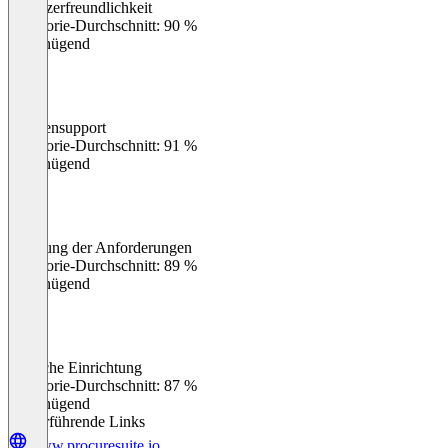
Benutzerfreundlichkeit
0
%
Kategorie-Durchschnitt: 90 %
Ungenügend
Kundensupport
0
%
Kategorie-Durchschnitt: 91 %
Ungenügend
Erfüllung der Anforderungen
0
%
Kategorie-Durchschnitt: 89 %
Ungenügend
Einfache Einrichtung
0
%
Kategorie-Durchschnitt: 87 %
Ungenügend
Weiterführende Links
www.procuresuite.io