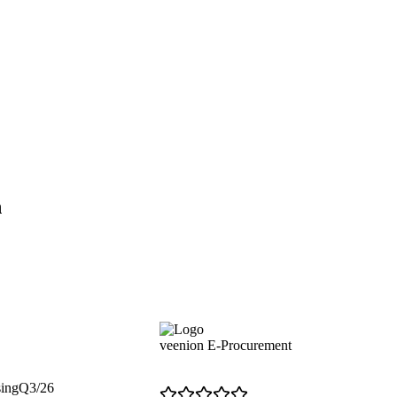
n
veenion E-Procurement
sing
Q3/26