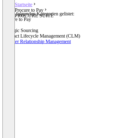
Startseite
Procure to Pay
In den folgenden Kategorien gelistet:
PROCURE SUITE
Procure to Pay
RFP
Strategic Sourcing
Contract Lifecycle Management (CLM)
Supplier Relationship Management