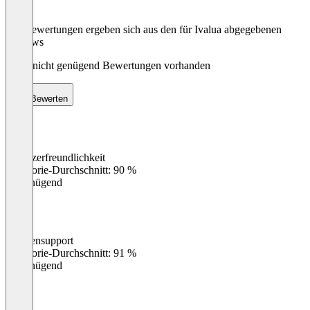
Die Bewertungen ergeben sich aus den für Ivalua abgegebenen
Reviews
Noch nicht genügend Bewertungen vorhanden
Bewerten
Benutzerfreundlichkeit
0
%
Kategorie-Durchschnitt: 90 %
Ungenügend
Kundensupport
0
%
Kategorie-Durchschnitt: 91 %
Ungenügend