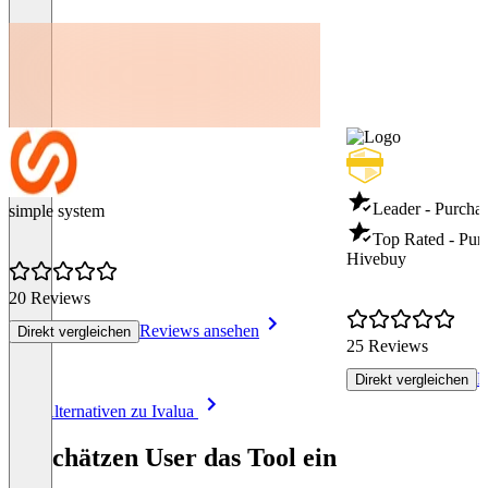
Leader - Purcha
simple system
Top Rated - Pur
Hivebuy
20 Reviews
Reviews ansehen
Direkt vergleichen
25 Reviews
R
Direkt vergleichen
Item
Alle Alternativen zu Ivalua
1
of
So schätzen User das Tool ein
8