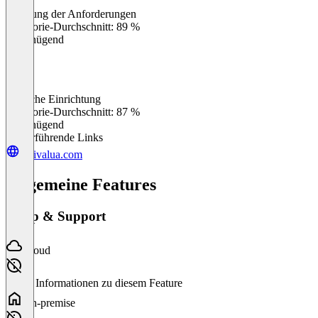
Erfüllung der Anforderungen
0
%
Kategorie-Durchschnitt: 89 %
Ungenügend
Einfache Einrichtung
0
%
Kategorie-Durchschnitt: 87 %
Ungenügend
Weiterführende Links
de.ivalua.com
Allgemeine Features
Setup & Support
Cloud
Keine Informationen zu diesem Feature
On-premise