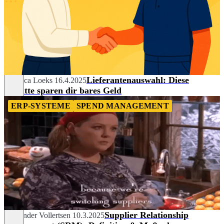
Lieferantenauswahl: Diese
Rebecca Loeks
16.4.2025
Schritte sparen dir bares Geld
ERP-SYSTEME
SPEND MANAGEMENT
Supplier Relationship
Alexander Vollertsen
10.3.2025