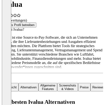
Ivalua
(0 Bewertungen)
Dieses Profil betreiben
Was ist Ivalua?
Ivalua ist eine Source-to-Pay-Software, die sich an Unternehmen
richtet, die ihre Lieferantenbeziehungen und Ausgaben effizient
verwalten möchten. Die Plattform bietet Tools für strategisches
Sourcing, Lieferantenmanagement, Vertragsmanagement und Spend
Analysis. Sie unterstützt verschiedene Branchen wie Luftfahrt,
Automobilindustrie, Finanzdienstleistungen und mehr. Ivalua bietet
verschiedene Preismodelle an, die auf die spezifischen Bedürfnisse
der Anwender*innen zugeschnitten sind.
Allgemeine
Screenshots
Übersicht
Alternativen
Preise
Reviews
Features
& Videos
Die besten Ivalua Alternativen