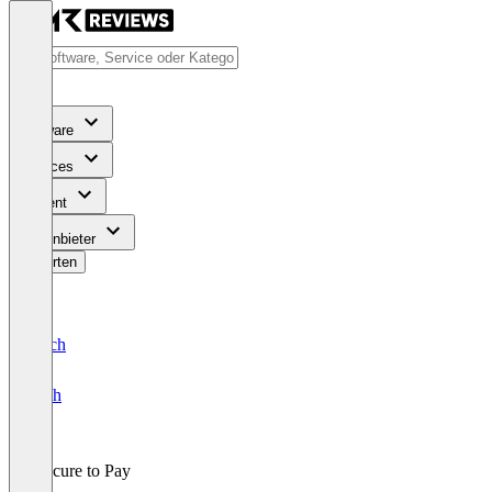
Software
Services
Content
Für Anbieter
Bewerten
Deutsch
English
Procure to Pay