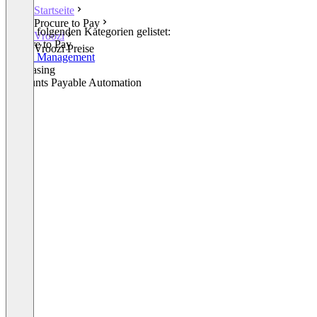
Startseite
Procure to Pay
In den folgenden Kategorien gelistet:
Vroozi
Procure to Pay
Vroozi Preise
Spend Management
Purchasing
Accounts Payable Automation