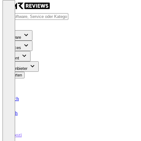
Software
Services
Content
Für Anbieter
Bewerten
Deutsch
English
Vroozi