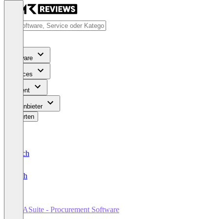
Software
Services
Content
Für Anbieter
Bewerten
Deutsch
English
TYASuite - Procurement Software