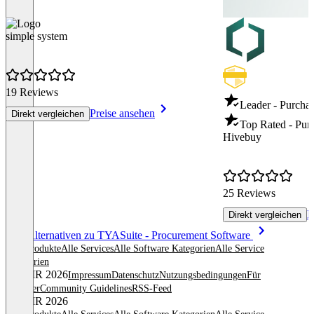
simple system
19 Reviews
Leader - Purcha
Preise ansehen
Direkt vergleichen
Top Rated - Pur
Hivebuy
25 Reviews
P
Direkt vergleichen
Item
Alle Alternativen zu TYASuite - Procurement Software
1
Alle Produkte
Alle Services
Alle Software Kategorien
Alle Service
of
Kategorien
8
© OMR 2026
Impressum
Datenschutz
Nutzungsbedingungen
Für
Anbieter
Community Guidelines
RSS-Feed
© OMR 2026