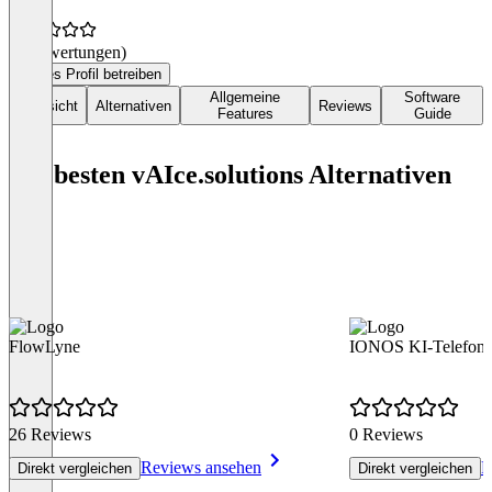
(0 Bewertungen)
Dieses Profil betreiben
Allgemeine
Software
Übersicht
Alternativen
Reviews
Features
Guide
Die besten vAIce.solutions Alternativen
FlowLyne
IONOS KI-Telefonas
26 Reviews
0 Reviews
Reviews ansehen
R
Direkt vergleichen
Direkt vergleichen