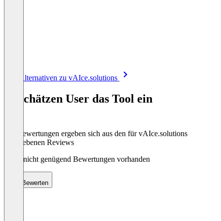
Item
Alle Alternativen zu vAIce.solutions
1
of
So schätzen User das Tool ein
8
Die Bewertungen ergeben sich aus den für vAIce.solutions
abgegebenen Reviews
Noch nicht genügend Bewertungen vorhanden
Bewerten