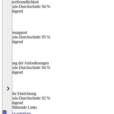
Benutzerfreundlichkeit
0
%
Kategorie-Durchschnitt: 94 %
Ungenügend
Kundensupport
0
%
Kategorie-Durchschnitt: 95 %
Ungenügend
Erfüllung der Anforderungen
0
%
Kategorie-Durchschnitt: 94 %
Ungenügend
Einfache Einrichtung
0
%
Kategorie-Durchschnitt: 92 %
Ungenügend
Weiterführende Links
vaice.solutions