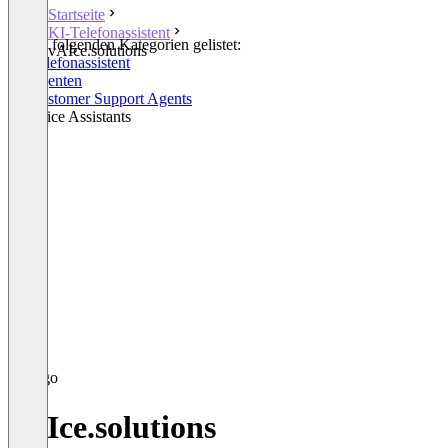
Startseite
KI-Telefonassistent
In den folgenden Kategorien gelistet:
vAIce.solutions
KI-Telefonassistent
KI Agenten
AI Customer Support Agents
AI Voice Assistants
vAIce.solutions