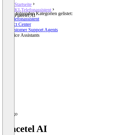
Startseite
KI-Telefonassistent
In den folgenden Kategorien gelistet:
Placetel AI
KI-Telefonassistent
Contact Center
AI Customer Support Agents
AI Voice Assistants
Placetel AI