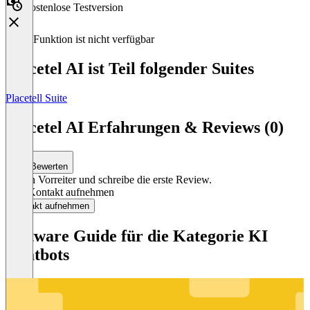
Kostenlose Testversion
Diese Funktion ist nicht verfügbar
Placetel AI ist Teil folgender Suites
Placetell Suite
Item
1
Placetel AI Erfahrungen & Reviews (0)
of
1
Bewerten
Sei ein Vorreiter und schreibe die erste Review.
Jetzt Kontakt aufnehmen
Kontakt aufnehmen
Software Guide für die Kategorie KI
Chatbots