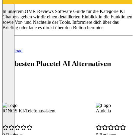
KI Chatbots
In unserem OMR Reviews Software Guide für die Kategorie KI
Chatbots geben wir dir einen detaillierten Einblick in die Funktionen
sowie Vor- und Nachteile der Tools. Informiere dich über das
Briefing oder lade es direkt über den Button herunter.
Download
Die besten Placetel AI Alternativen
IONOS KI-Telefonassistent
Audelia
0 Reviews
0 Reviews