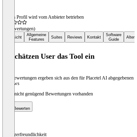
Dieses Profil wird vom Anbieter betrieben
(0 Bewertungen)
Allgemeine
Software
Übersicht
Suites
Reviews
Kontakt
Altern
Features
Guide
So schätzen User das Tool ein
Die Bewertungen ergeben sich aus den für Placetel AI abgegebenen
Reviews
Noch nicht genügend Bewertungen vorhanden
Bewerten
Benutzerfreundlichkeit
0
%