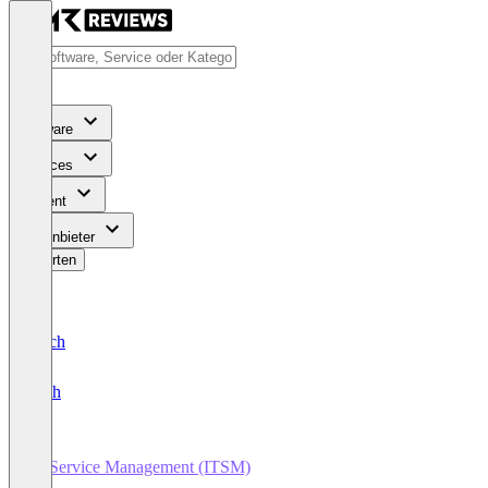
Software
Services
Content
Für Anbieter
Bewerten
Deutsch
English
IT Service Management (ITSM)