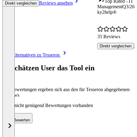
Top Rated - IT S
Reviews ansehen
Direkt vergleichen
Management
Q3/26
ky2help®
35 Reviews
R
Direkt vergleichen
Item
Alle Alternativen zu Tesseron
1
of
So schätzen User das Tool ein
8
Die Bewertungen ergeben sich aus den für Tesseron abgegebenen
Reviews
Noch nicht genügend Bewertungen vorhanden
Bewerten