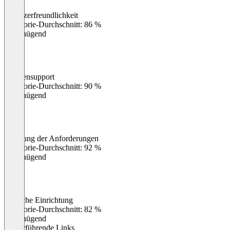
Benutzerfreundlichkeit
0
%
Kategorie-Durchschnitt: 86 %
Ungenügend
Kundensupport
0
%
Kategorie-Durchschnitt: 90 %
Ungenügend
Erfüllung der Anforderungen
0
%
Kategorie-Durchschnitt: 92 %
Ungenügend
Einfache Einrichtung
0
%
Kategorie-Durchschnitt: 82 %
Ungenügend
Weiterführende Links