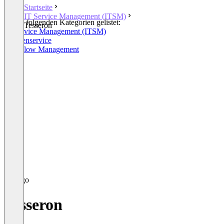
Startseite
IT Service Management (ITSM)
In den folgenden Kategorien gelistet:
Tesseron
IT Service Management (ITSM)
Kundenservice
Workflow Management
Tesseron