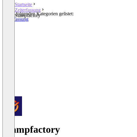
Startseite
Zeiterfassung
In den folgenden Kategorien gelistet:
Stampfactory
Zeiterfassung
Stampfactory