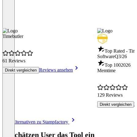
Timebutler
Top Rated - Tim
Software
Q3/26
61 Reviews
Top 100
2026
Reviews ansehen
Direkt vergleichen
Memtime
129 Reviews
R
Direkt vergleichen
Item
Alle Alternativen zu Stampfactory
1
of
So schätzen User das Tool ein
8