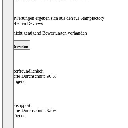
Die Bewertungen ergeben sich aus den für Stampfactory
abgegebenen Reviews
Noch nicht genügend Bewertungen vorhanden
Bewerten
Benutzerfreundlichkeit
0
%
Kategorie-Durchschnitt: 90 %
Ungenügend
Kundensupport
0
%
Kategorie-Durchschnitt: 92 %
Ungenügend