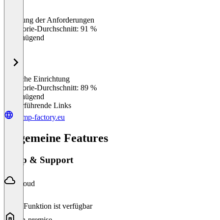
Erfüllung der Anforderungen
0
%
Kategorie-Durchschnitt: 91 %
Ungenügend
Einfache Einrichtung
0
%
Kategorie-Durchschnitt: 89 %
Ungenügend
Weiterführende Links
stamp-factory.eu
Allgemeine Features
Setup & Support
Cloud
Diese Funktion ist verfügbar
On-premise