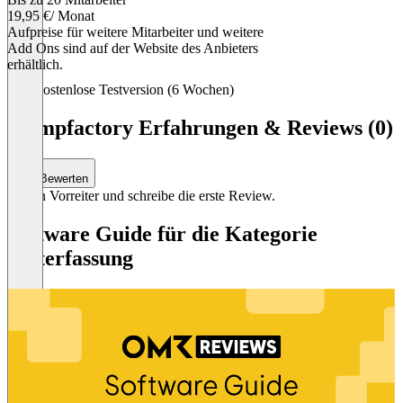
19,95 €
/ Monat
Aufpreise für weitere Mitarbeiter und weitere
Add Ons sind auf der Website des Anbieters
erhältlich.
Item
Kostenlose Testversion (6 Wochen)
1
of
Stampfactory Erfahrungen & Reviews (0)
1
Bewerten
Sei ein Vorreiter und schreibe die erste Review.
Software Guide für die Kategorie
Zeiterfassung