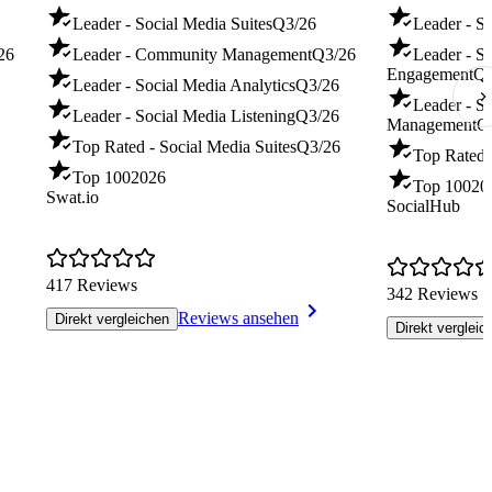
Leader - Social Media Suites
Q3/26
Leader - S
26
Leader - Community Management
Q3/26
Leader - S
Engagement
Q3
Leader - Social Media Analytics
Q3/26
Leader - S
Leader - Social Media Listening
Q3/26
Management
Q
Top Rated - Social Media Suites
Q3/26
Top Rated 
Top 100
2026
Top 100
20
Swat.io
SocialHub
417 Reviews
342 Reviews
Reviews ansehen
Direkt vergleichen
Direkt vergleic