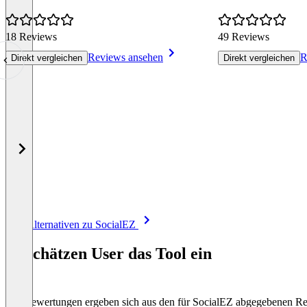
18 Reviews
49 Reviews
Reviews ansehen
R
Direkt vergleichen
Direkt vergleichen
Item
Alle Alternativen zu SocialEZ
1
of
So schätzen User das Tool ein
8
Die Bewertungen ergeben sich aus den für SocialEZ abgegebenen R