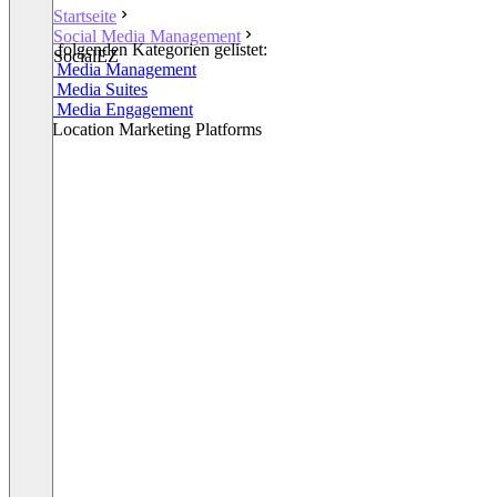
Startseite
Social Media Management
In den folgenden Kategorien gelistet:
SocialEZ
Social Media Management
Social Media Suites
Social Media Engagement
Multi-Location Marketing Platforms