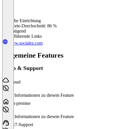
Einfache Einrichtung
0
%
Kategorie-Durchschnitt: 86 %
Ungenügend
Weiterführende Links
www.socialez.com
Allgemeine Features
Setup & Support
Cloud
Keine Informationen zu diesem Feature
On-premise
Keine Informationen zu diesem Feature
24/7-Support