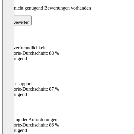
Noch nicht genügend Bewertungen vorhanden
Bewerten
Benutzerfreundlichkeit
0
%
Kategorie-Durchschnitt: 88 %
Ungenügend
Kundensupport
0
%
Kategorie-Durchschnitt: 87 %
Ungenügend
Erfüllung der Anforderungen
0
%
Kategorie-Durchschnitt: 86 %
Ungenügend