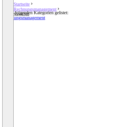
Startseite
Rechnungsmanagement
In den folgenden Kategorien gelistet:
Sleekbill
Rechnungsmanagement