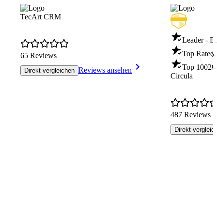
TecArt CRM
Leader - 
Top Rated
65 Reviews
Top 100
20
Reviews ansehen
Direkt vergleichen
Circula
487 Reviews
Direkt vergleic