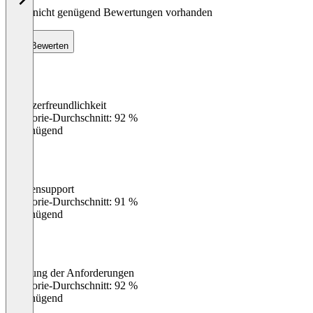
Noch nicht genügend Bewertungen vorhanden
Bewerten
Benutzerfreundlichkeit
0
%
Kategorie-Durchschnitt: 92 %
Ungenügend
Kundensupport
0
%
Kategorie-Durchschnitt: 91 %
Ungenügend
Erfüllung der Anforderungen
0
%
Kategorie-Durchschnitt: 92 %
Ungenügend