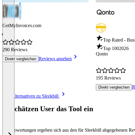
GetMyInvoices.com
Top Rated - Bus
Top 100
2026
290 Reviews
Qonto
Reviews ansehen
Direkt vergleichen
195 Reviews
R
Direkt vergleichen
Item
Alle Alternativen zu Sleekbill
1
of
So schätzen User das Tool ein
8
Die Bewertungen ergeben sich aus den für Sleekbill abgegebenen R