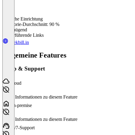
Einfache Einrichtung
0
%
Kategorie-Durchschnitt: 90 %
Ungenügend
Weiterführende Links
sleekbill.in
Allgemeine Features
Setup & Support
Cloud
Keine Informationen zu diesem Feature
On-premise
Keine Informationen zu diesem Feature
24/7-Support