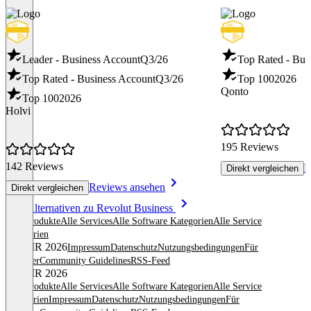
Leader - Business Account
Q3/26
Top Rated - Bus
Top Rated - Business Account
Q3/26
Top 100
2026
Qonto
Top 100
2026
Holvi
195 Reviews
142 Reviews
R
Direkt vergleichen
Reviews ansehen
Direkt vergleichen
Item
Alle Alternativen zu Revolut Business
1
Alle Produkte
Alle Services
Alle Software Kategorien
Alle Service
of
Kategorien
8
© OMR 2026
Impressum
Datenschutz
Nutzungsbedingungen
Für
Anbieter
Community Guidelines
RSS-Feed
© OMR 2026
Alle Produkte
Alle Services
Alle Software Kategorien
Alle Service
Kategorien
Impressum
Datenschutz
Nutzungsbedingungen
Für