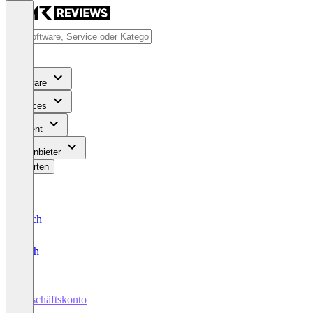
Software
Services
Content
Für Anbieter
Bewerten
Deutsch
English
Geschäftskonto