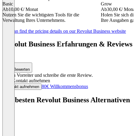
Basic
Grow
Ab
10,00 €
/ Monat
Ab
30,00 €
/ Mona
Nutzen Sie die wichtigsten Tools für die
Holen Sie sich die
Verwaltung Ihres Unternehmens.
Ihre Ausgaben gan
Item
You can find the pricing details on our Revolut Business website
1
of
Revolut Business Erfahrungen & Reviews
4
(0)
Bewerten
Sei ein Vorreiter und schreibe die erste Review.
Jetzt Kontakt aufnehmen
80€ Willkommensbonus
Kontakt aufnehmen
Die besten Revolut Business Alternativen