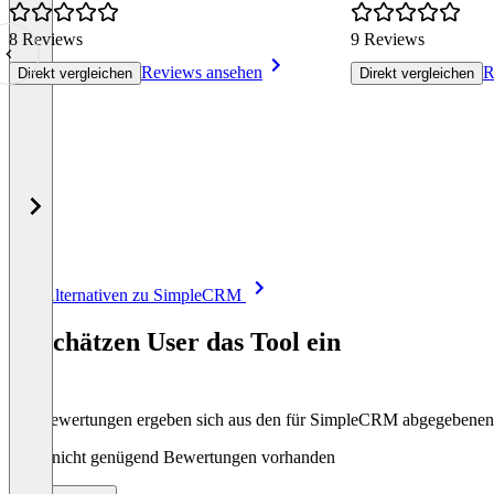
8 Reviews
9 Reviews
Reviews ansehen
R
Direkt vergleichen
Direkt vergleichen
Item
Alle Alternativen zu SimpleCRM
1
of
So schätzen User das Tool ein
8
Die Bewertungen ergeben sich aus den für SimpleCRM abgegebene
Noch nicht genügend Bewertungen vorhanden