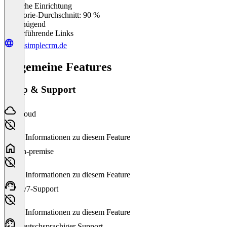
Einfache Einrichtung
0
%
Kategorie-Durchschnitt: 90 %
Ungenügend
Weiterführende Links
mysimplecrm.de
Allgemeine Features
Setup & Support
Cloud
Keine Informationen zu diesem Feature
On-premise
Keine Informationen zu diesem Feature
24/7-Support
Keine Informationen zu diesem Feature
Deutschsprachiger Support