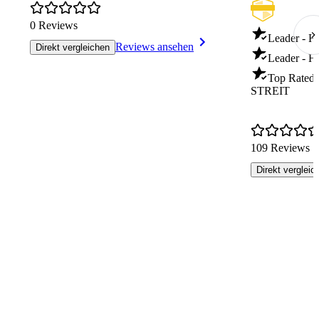
0 Reviews
Leader - 
Reviews ansehen
Direkt vergleichen
Leader - H
Top Rated
STREIT
109 Reviews
Direkt vergleic