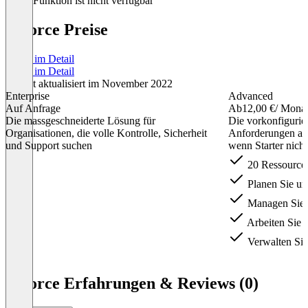
Diese Funktion ist nicht verfügbar
pqforce Preise
Preise im Detail
Preise im Detail
Zuletzt aktualisiert im November 2022
Enterprise
Advanced
Auf Anfrage
Ab
12,00 €
/ Mona
Die massgeschneiderte Lösung für
Die vorkonfigurie
Organisationen, die volle Kontrolle, Sicherheit
Anforderungen an
und Support suchen
wenn Starter nicht
20 Ressource
Planen Sie unt
Managen Sie P
Arbeiten Sie 
Verwalten Sie 
Item
1
pqforce Erfahrungen & Reviews (0)
of
4