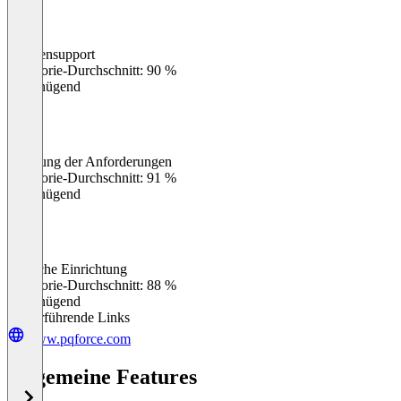
Kundensupport
0
%
Kategorie-Durchschnitt: 90 %
Ungenügend
Erfüllung der Anforderungen
0
%
Kategorie-Durchschnitt: 91 %
Ungenügend
Einfache Einrichtung
0
%
Kategorie-Durchschnitt: 88 %
Ungenügend
Weiterführende Links
www.pqforce.com
Allgemeine Features