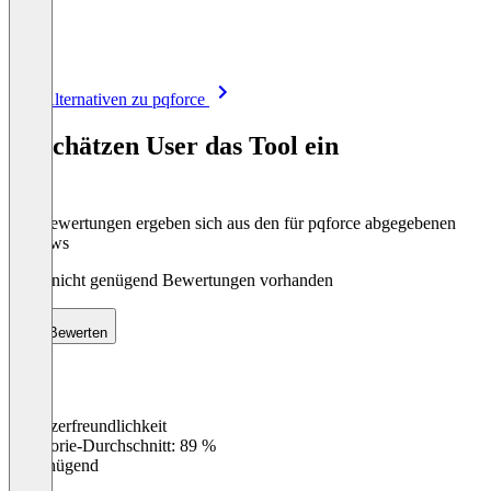
Item
Alle Alternativen zu pqforce
1
of
So schätzen User das Tool ein
8
Die Bewertungen ergeben sich aus den für pqforce abgegebenen
Reviews
Noch nicht genügend Bewertungen vorhanden
Bewerten
Benutzerfreundlichkeit
0
%
Kategorie-Durchschnitt: 89 %
Ungenügend