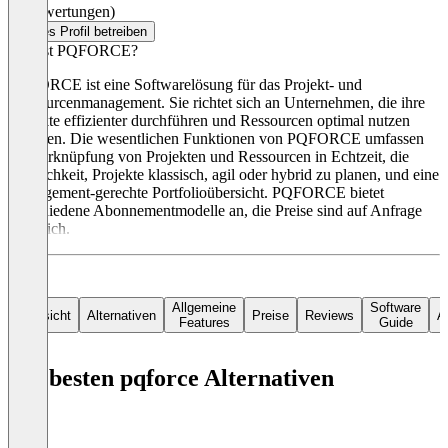
(0 Bewertungen)
Dieses Profil betreiben
Was ist PQFORCE?
PQFORCE ist eine Softwarelösung für das Projekt- und
Ressourcenmanagement. Sie richtet sich an Unternehmen, die ihre
Projekte effizienter durchführen und Ressourcen optimal nutzen
möchten. Die wesentlichen Funktionen von PQFORCE umfassen
die Verknüpfung von Projekten und Ressourcen in Echtzeit, die
Möglichkeit, Projekte klassisch, agil oder hybrid zu planen, und eine
Management-gerechte Portfolioübersicht. PQFORCE bietet
verschiedene Abonnementmodelle an, die Preise sind auf Anfrage
erhältlich.
Allgemeine
Software
Übersicht
Alternativen
Preise
Reviews
Ar
Features
Guide
Die besten pqforce Alternativen