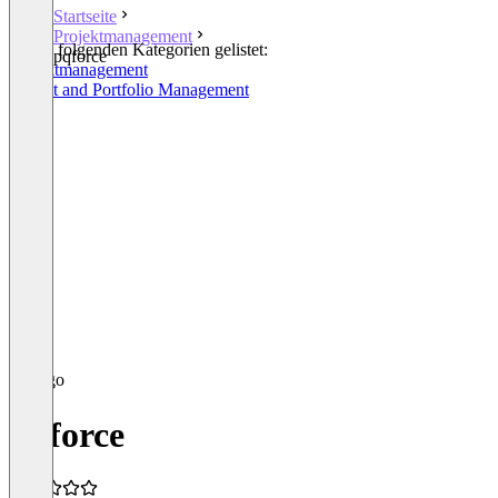
Startseite
Projektmanagement
In den folgenden Kategorien gelistet:
pqforce
Projektmanagement
Project and Portfolio Management
pqforce