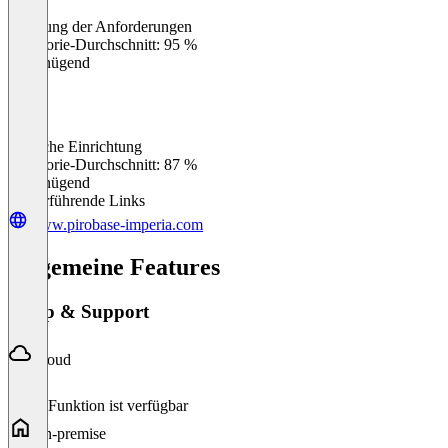
Erfüllung der Anforderungen
0
%
Kategorie-Durchschnitt: 95 %
Ungenügend
Einfache Einrichtung
0
%
Kategorie-Durchschnitt: 87 %
Ungenügend
Weiterführende Links
www.pirobase-imperia.com
Allgemeine Features
Setup & Support
Cloud
Diese Funktion ist verfügbar
On-premise