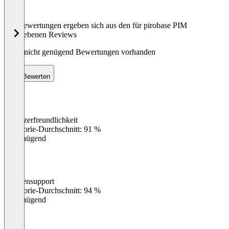
Die Bewertungen ergeben sich aus den für pirobase PIM
abgegebenen Reviews
Noch nicht genügend Bewertungen vorhanden
Bewerten
Benutzerfreundlichkeit
0
%
Kategorie-Durchschnitt: 91 %
Ungenügend
Kundensupport
0
%
Kategorie-Durchschnitt: 94 %
Ungenügend