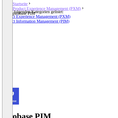
Startseite
Product Experience Management (PXM)
In den folgenden Kategorien gelistet:
pirobase PIM
Product Experience Management (PXM)
Product Information Management (PIM)
pirobase PIM