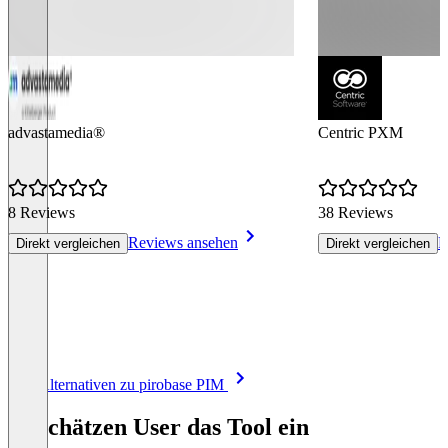
advastamedia®
Centric PXM
8 Reviews
38 Reviews
Reviews ansehen
R
Direkt vergleichen
Direkt vergleichen
Item
Alle Alternativen zu pirobase PIM
1
of
So schätzen User das Tool ein
8