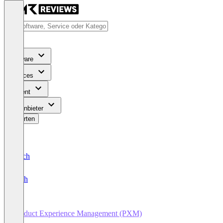
Software
Services
Content
Für Anbieter
Bewerten
Deutsch
English
Product Experience Management (PXM)