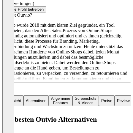
(0 Bewertungen)
Dieses Profil betreiben
Was ist Outvio?
Outvio wurde 2018 mit dem klaren Ziel gegründet, ein Tool
anzubieten, das den After-Sales-Prozess von Online-Shops
vollständig automatisiert und optimiert und es ihnen gleichzeitig
ermöglicht, diese Prozesse für Branding, Marketing,
Kundenbindung und Wachstum zu nutzen. Heute unterstützt das
Unternehmen Hunderte von Online-Shops dabei, jeden Monat
Bestellungen auszuliefern und dabei das bestmögliche
Einkaufserlebnis zu bieten. Dabei werden den Online-Shops
Werkzeuge an die Hand geben, um Bestellungen zu
kommissionieren, zu verpacken, zu versenden, zu retournieren und
gleichzeitig mit ihren Kund:innen zu kommunizieren und sie zu
vermarkten. Outvio wurde in Tallinn, Estland, gegründet, leistete
zunächst auf dem spanischen Markt Pionierarbeit und expandiert
nun in ganz Europa.
Allgemeine
Screenshots
Übersicht
Alternativen
Preise
Reviews
Features
& Videos
Die besten Outvio Alternativen