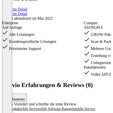
Preise im Detail
Preise im Detail
Zuletzt aktualisiert im Mai 2022
Enterprise
Conquer
Auf Anfrage
Ab
199,00 €
Alle Leistungen
GROW Paket
Kundenspezifische Lösungen
Scan & Pack
Priorisierter Support
Mehrere User
Erstellung von
Unbegrenzte 
Paketdiensten
Voller API-Z
Item
1
Outvio Erfahrungen & Reviews (0)
of
4
Bewerten
Sei ein Vorreiter und schreibe die erste Review.
Alle Produkte
Alle Services
Alle Software Kategorien
Alle Service