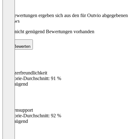
Die Bewertungen ergeben sich aus den für Outvio abgegebenen
Reviews
Noch nicht genügend Bewertungen vorhanden
Bewerten
Benutzerfreundlichkeit
0
%
Kategorie-Durchschnitt: 91 %
Ungenügend
Kundensupport
0
%
Kategorie-Durchschnitt: 92 %
Ungenügend