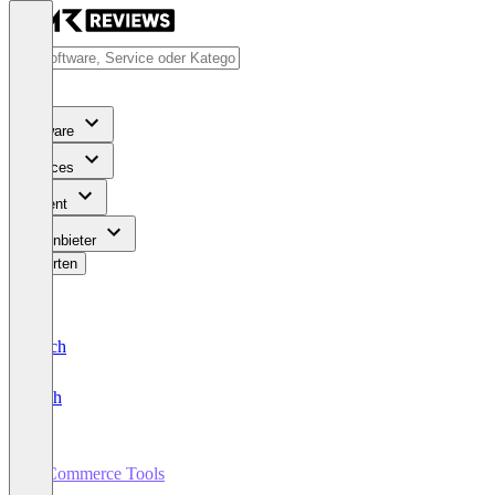
Software
Services
Content
Für Anbieter
Bewerten
Deutsch
English
E-Commerce Tools