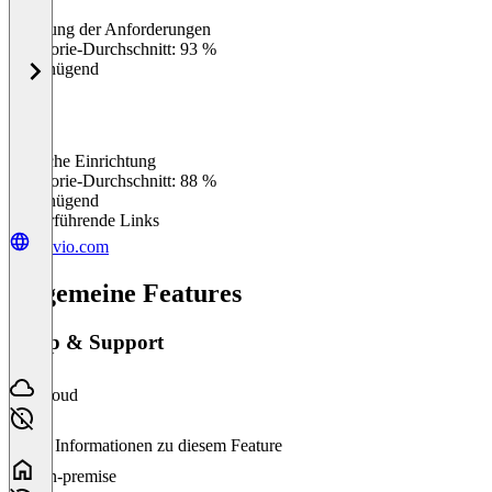
Erfüllung der Anforderungen
0
%
Kategorie-Durchschnitt: 93 %
Ungenügend
Einfache Einrichtung
0
%
Kategorie-Durchschnitt: 88 %
Ungenügend
Weiterführende Links
outvio.com
Allgemeine Features
Setup & Support
Cloud
Keine Informationen zu diesem Feature
On-premise