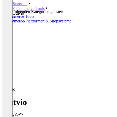
Startseite
E-Commerce Tools
In den folgenden Kategorien gelistet:
Outvio
E-Commerce Tools
E-Commerce-Plattformen & Shopsysteme
Outvio