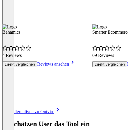
Behamics
Smarter Ecommerce
4 Reviews
69 Reviews
Reviews ansehen
R
Direkt vergleichen
Direkt vergleichen
Item
Alle Alternativen zu Outvio
1
of
So schätzen User das Tool ein
8