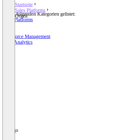
Startseite
Sales Platforms
In den folgenden Kategorien gelistet:
Orgzit
Sales Platforms
CRM
CPQ
Workforce Management
Sales Analytics
+3