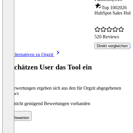
Top 100
2026
HubSpot Sales Hub
520 Reviews
R
Direkt vergleichen
Item
Alle Alternativen zu Orgzit
1
of
So schätzen User das Tool ein
8
Die Bewertungen ergeben sich aus den für Orgzit abgegebenen
Reviews
Noch nicht genügend Bewertungen vorhanden
Bewerten