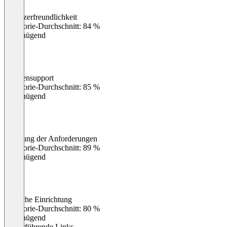
Benutzerfreundlichkeit
0
%
Kategorie-Durchschnitt: 84 %
Ungenügend
Kundensupport
0
%
Kategorie-Durchschnitt: 85 %
Ungenügend
Erfüllung der Anforderungen
0
%
Kategorie-Durchschnitt: 89 %
Ungenügend
Einfache Einrichtung
0
%
Kategorie-Durchschnitt: 80 %
Ungenügend
Weiterführende Links