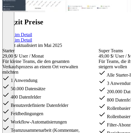
Orgzit Preise
Preise im Detail
Preise im Detail
Zuletzt aktualisiert im Mai 2025
Starter
Super Teams
29,00 $
/ User / Monat
49,00 $
/ User / M
Für kleine Teams, die den gesamten
Für Teams, die ihr
Verkaufsprozess an einem Ort verwalten
steigern wollen
möchten
Alle Starter-
1 Anwendung
3 Anwendun
50.000 Datensätze
200.000 Date
400 Datenfelder
800 Datenfeld
Benutzerdefinierte Datenfelder
Rollenbasiert
Feldbedingungen
Rollenbasiert
Workflow-Automatisierungen
Filter-Abonn
Teamzusammenarbeit (Kommentare,