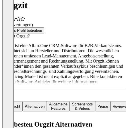
Orgzit
(0 Bewertungen)
Dieses Profil betreiben
Was ist Orgzit?
Orgzit ist eine All-in-One CRM-Software für B2B-Verkaufsteams.
Sie richtet sich an Hersteller und Distributoren. Die wesentlichen
Funktionen umfassen Lead-Management, Angebotserstellung,
Händlermanagement und Rechnungsstellung. Mit Orgzit können
Anwender*innen den gesamten Verkaufszyklus beschleunigen und
ihre Geschäftsrechnungs- und Zahlungsverfolgung vereinfachen.
Das Pricing-Modell ist nicht explizit angegeben. Bitte kontaktieren
Sie den Software-Anbieter für weitere Informationen.
Allgemeine
Screenshots
Übersicht
Alternativen
Preise
Reviews
Features
& Videos
Die besten Orgzit Alternativen