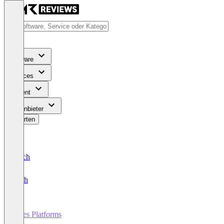
Software
Services
Content
Für Anbieter
Bewerten
Deutsch
English
Sales Platforms