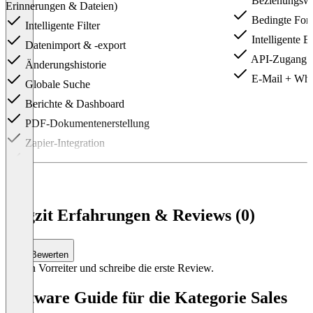
Beziehungswe
Erinnerungen & Dateien)
Bedingte For
Intelligente Filter
Intelligente 
Datenimport & -export
API-Zugang
Änderungshistorie
E-Mail + Wha
Globale Suche
Berichte & Dashboard
PDF-Dokumentenerstellung
Zapier-Integration
Mobile App
E-Mail-Support
Item
1
Orgzit Erfahrungen & Reviews (0)
of
3
Bewerten
Sei ein Vorreiter und schreibe die erste Review.
Software Guide für die Kategorie Sales