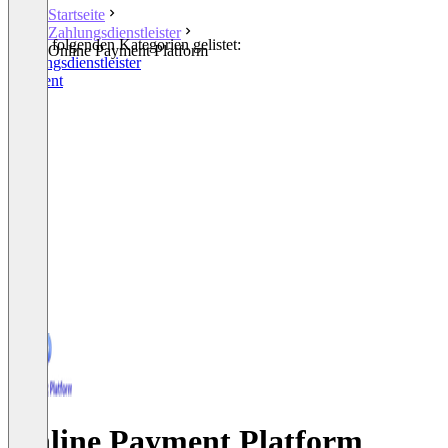
Startseite
Zahlungsdienstleister
In den folgenden Kategorien gelistet:
Online Payment Platform
Zahlungsdienstleister
Payment
Online Payment Platform