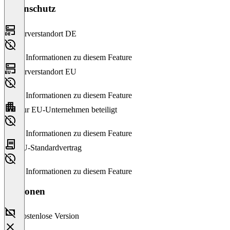
Datenschutz
Serverstandort DE
Keine Informationen zu diesem Feature
Serverstandort EU
Keine Informationen zu diesem Feature
Nur EU-Unternehmen beteiligt
Keine Informationen zu diesem Feature
EU-Standardvertrag
Keine Informationen zu diesem Feature
Versionen
Kostenlose Version