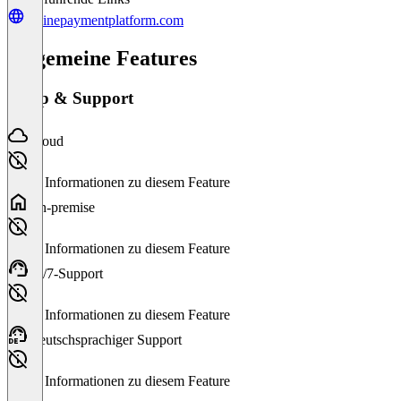
onlinepaymentplatform.com
Allgemeine Features
Setup & Support
Cloud
Keine Informationen zu diesem Feature
On-premise
Keine Informationen zu diesem Feature
24/7-Support
Keine Informationen zu diesem Feature
Deutschsprachiger Support
Keine Informationen zu diesem Feature