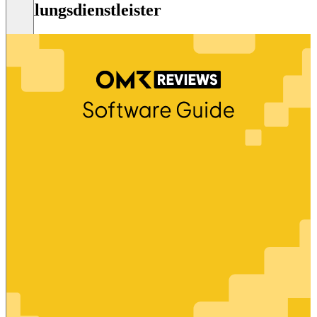
Zahlungsdienstleister