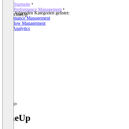
Startseite
Performance Management
In den folgenden Kategorien gelistet:
OneUp
Performance Management
Workflow Management
Sales Analytics
OneUp