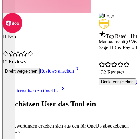
Top Rated - Hu
HiBob
Management
Q3/26
Sage HR & Payroll
15 Reviews
Reviews ansehen
Direkt vergleichen
132 Reviews
R
Direkt vergleichen
Item
Alle Alternativen zu OneUp
1
of
So schätzen User das Tool ein
8
Die Bewertungen ergeben sich aus den für OneUp abgegebenen
Reviews