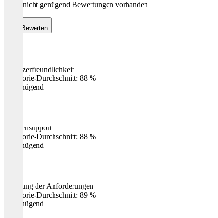
Noch nicht genügend Bewertungen vorhanden
Bewerten
Benutzerfreundlichkeit
0
%
Kategorie-Durchschnitt: 88 %
Ungenügend
Kundensupport
0
%
Kategorie-Durchschnitt: 88 %
Ungenügend
Erfüllung der Anforderungen
0
%
Kategorie-Durchschnitt: 89 %
Ungenügend