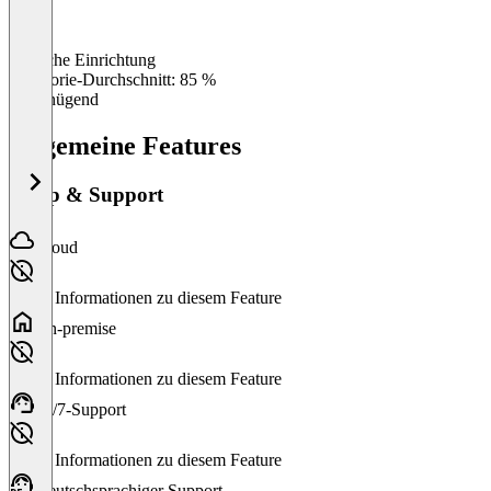
Einfache Einrichtung
0
%
Kategorie-Durchschnitt: 85 %
Ungenügend
Allgemeine Features
Setup & Support
Cloud
Keine Informationen zu diesem Feature
On-premise
Keine Informationen zu diesem Feature
24/7-Support
Keine Informationen zu diesem Feature
Deutschsprachiger Support