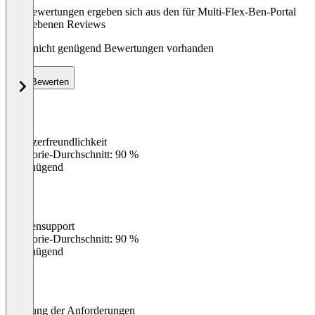
Die Bewertungen ergeben sich aus den für Multi-Flex-Ben-Portal
abgegebenen Reviews
Noch nicht genügend Bewertungen vorhanden
Bewerten
Benutzerfreundlichkeit
0
%
Kategorie-Durchschnitt: 90 %
Ungenügend
Kundensupport
0
%
Kategorie-Durchschnitt: 90 %
Ungenügend
Erfüllung der Anforderungen
0
%