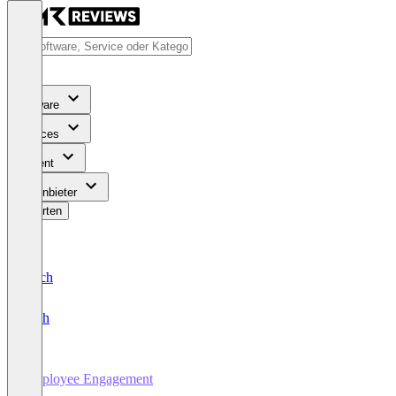
Software
Services
Content
Für Anbieter
Bewerten
Deutsch
English
Employee Engagement