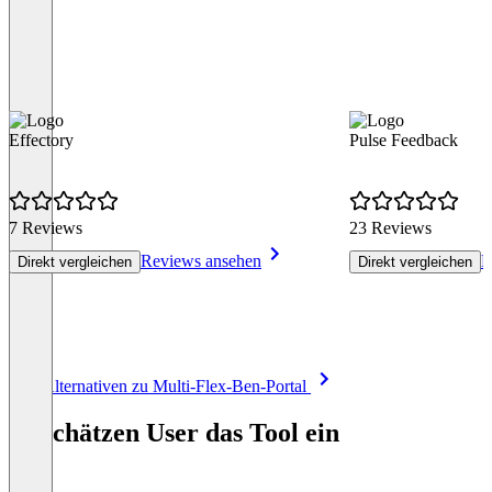
Effectory
Pulse Feedback
7 Reviews
23 Reviews
Reviews ansehen
R
Direkt vergleichen
Direkt vergleichen
Item
Alle Alternativen zu Multi-Flex-Ben-Portal
1
of
So schätzen User das Tool ein
8