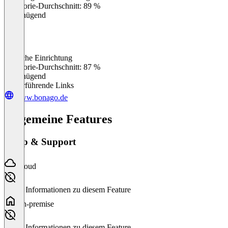
Kategorie-Durchschnitt: 89 %
Ungenügend
Einfache Einrichtung
0
%
Kategorie-Durchschnitt: 87 %
Ungenügend
Weiterführende Links
www.bonago.de
Allgemeine Features
Setup & Support
Cloud
Keine Informationen zu diesem Feature
On-premise
Keine Informationen zu diesem Feature