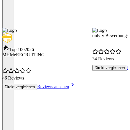
onlyfy Bewerbungs
Top 100
2026
MHMeRECRUITING
34 Reviews
R
Direkt vergleichen
46 Reviews
Reviews ansehen
Direkt vergleichen