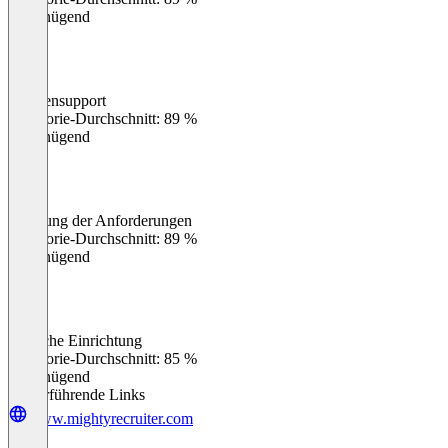
Ungenügend
Kundensupport
0
%
Kategorie-Durchschnitt: 89 %
Ungenügend
Erfüllung der Anforderungen
0
%
Kategorie-Durchschnitt: 89 %
Ungenügend
Einfache Einrichtung
0
%
Kategorie-Durchschnitt: 85 %
Ungenügend
Weiterführende Links
www.mightyrecruiter.com