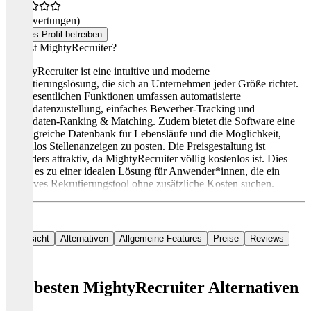
(0 Bewertungen)
Dieses Profil betreiben
Was ist MightyRecruiter?
MightyRecruiter ist eine intuitive und moderne
Rekrutierungslösung, die sich an Unternehmen jeder Größe richtet.
Die wesentlichen Funktionen umfassen automatisierte
Kandidatenzustellung, einfaches Bewerber-Tracking und
Kandidaten-Ranking & Matching. Zudem bietet die Software eine
umfangreiche Datenbank für Lebensläufe und die Möglichkeit,
kostenlos Stellenanzeigen zu posten. Die Preisgestaltung ist
besonders attraktiv, da MightyRecruiter völlig kostenlos ist. Dies
macht es zu einer idealen Lösung für Anwender*innen, die ein
effektives Rekrutierungstool ohne zusätzliche Kosten suchen.
Übersicht
Alternativen
Allgemeine Features
Preise
Reviews
Die besten MightyRecruiter Alternativen