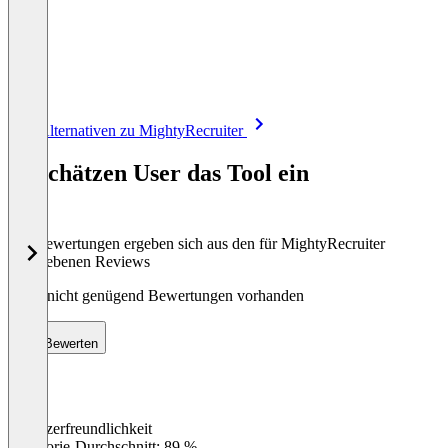
Item
Alle Alternativen zu MightyRecruiter
1
of
So schätzen User das Tool ein
8
Die Bewertungen ergeben sich aus den für MightyRecruiter
abgegebenen Reviews
Noch nicht genügend Bewertungen vorhanden
Bewerten
Benutzerfreundlichkeit
0
%
Kategorie-Durchschnitt: 89 %