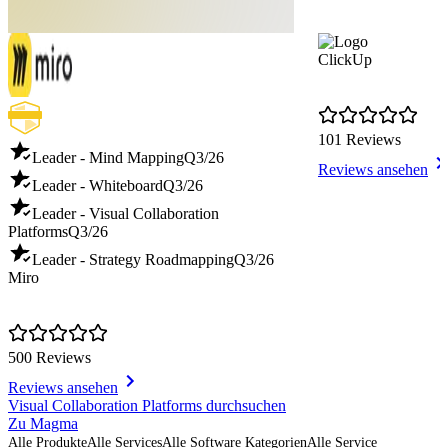
ClickUp
101 Reviews
Leader - Mind Mapping
Q3/26
Reviews ansehen
Leader - Whiteboard
Q3/26
Leader - Visual Collaboration
Platforms
Q3/26
Leader - Strategy Roadmapping
Q3/26
Miro
500 Reviews
Reviews ansehen
Item
Visual Collaboration Platforms durchsuchen
1
Zu Magma
of
Alle Produkte
Alle Services
Alle Software Kategorien
Alle Service