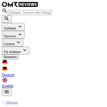
Software
Services
Content
Für Anbieter
Bewerten
Deutsch
English
Magma