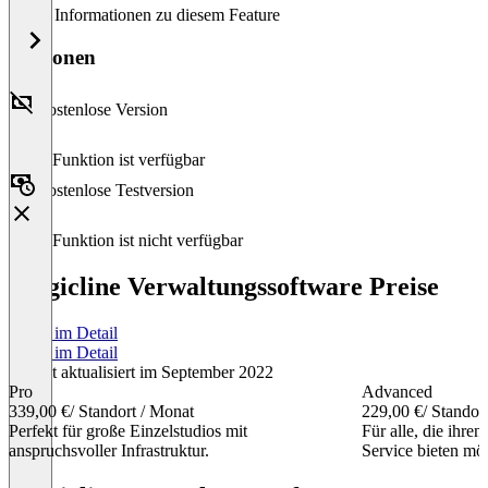
Keine Informationen zu diesem Feature
Versionen
Kostenlose Version
Diese Funktion ist verfügbar
Kostenlose Testversion
Diese Funktion ist nicht verfügbar
Magicline Verwaltungssoftware Preise
Preise im Detail
Preise im Detail
Zuletzt aktualisiert im September 2022
Pro
Advanced
339,00 €
/ Standort / Monat
229,00 €
/ Standor
Perfekt für große Einzelstudios mit
Für alle, die ihren
anspruchsvoller Infrastruktur.
Service bieten mö
Item