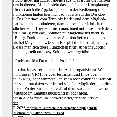
unser Studio lieber auf Excel Tabellen aus. Das ist für die meisten
leichter zu bedienen. Ähnlich sieht das auch bei der Kursplanung
aus. Weiter ist auch die App kompliziert in der Bedienung und
einige Funktionen laufen hier nicht so gut wie auf der Desktop-
Version. Das Interface vom Terminkalender und dem Mitglied-
Karteiblatt kann man optimieren, damit dieses übersichtlicher und
verständlicher wird. Hier wird man manchmal mit Infos überladen.
Auch der Umzug von easy Solution zu Magicline lief nicht so
flüssig. Einige Funktionen von easy Solution liefen um einiges
besser als bei Magicline - wie zum Beispiel die Personalplanung.
Schade, dass man sich diese Funktionen nicht abgeschaut oder
Magicline eingestellt und easy Solution weitergeführt hat.
Welche Probleme löst Du mit dem Produkt?
Man kann durch das Terminbuch den Alltag organisieren. Weiter
können wir unser CRM hierüber festhalten und Infos über
(potentielle) Mitglieder sammeln. Ich kann nachvollziehen, wie oft
ein Interessent kontaktiert wurde und sehe bei Mitgliedern, ob diese
geimpft sind. Weiter kann ich direkt auf dem Karteiblatt erkennen,
ob ein Mitglied im Zahlungsrückstand ist oder nicht.
Alle Produkte
Alle Services
Alle Software Kategorien
Alle Service
Kategorien
© OMR 2026
Impressum
Datenschutz
Nutzungsbedingungen
Für
Anbieter
Community Guidelines
RSS-Feed