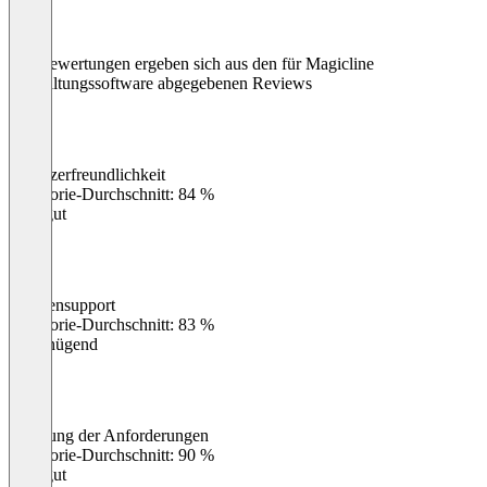
Die Bewertungen ergeben sich aus den für Magicline
Verwaltungssoftware abgegebenen Reviews
Benutzerfreundlichkeit
0
%
Kategorie-Durchschnitt: 84 %
Sehr gut
Kundensupport
0
%
Kategorie-Durchschnitt: 83 %
Ungenügend
Erfüllung der Anforderungen
0
%
Kategorie-Durchschnitt: 90 %
Sehr gut