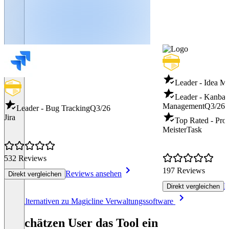
Leader - Idea 
Leader - Kanban
Management
Q3/26
Leader - Bug Tracking
Q3/26
Jira
Top Rated - Pro
MeisterTask
532 Reviews
197 Reviews
Reviews ansehen
Direkt vergleichen
R
Direkt vergleichen
Item
Alle Alternativen zu Magicline Verwaltungssoftware
1
of
So schätzen User das Tool ein
8