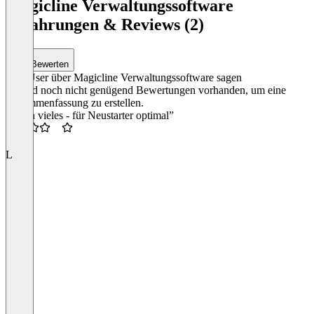
1
Magicline Verwaltungssoftware
of
Erfahrungen & Reviews (2)
5
Bewerten
Was User über Magicline Verwaltungssoftware sagen
Es sind noch nicht genügend Bewertungen vorhanden, um eine
Zusammenfassung zu erstellen.
“Kann vieles - für Neustarter optimal”
3.5
L