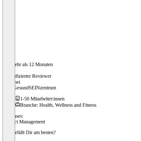
Vor mehr als 12 Monaten
Laura
Verifizierter Reviewer
CEO
bei
ASS GesundSEINzentrum
1-50 Mitarbeiter:innen
Branche: Health, Wellness and Fitness
Use cases:
Product Management
Was gefällt Dir am besten?