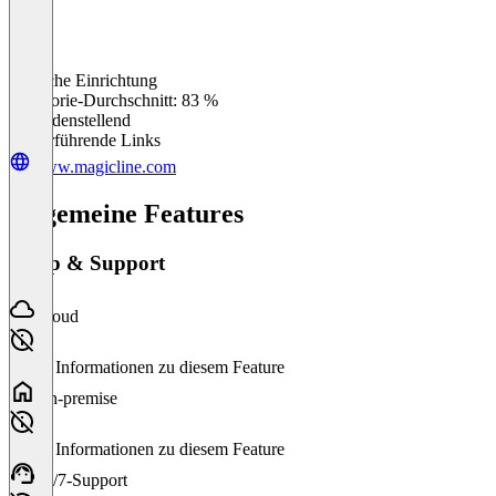
Einfache Einrichtung
0
%
Kategorie-Durchschnitt: 83 %
Zufriedenstellend
Weiterführende Links
www.magicline.com
Allgemeine Features
Setup & Support
Cloud
Keine Informationen zu diesem Feature
On-premise
Keine Informationen zu diesem Feature
24/7-Support