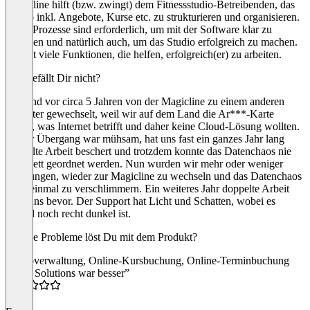
Magicline hilft (bzw. zwingt) dem Fitnessstudio-Betreibenden, das
Studio inkl. Angebote, Kurse etc. zu strukturieren und organisieren.
Klare Prozesse sind erforderlich, um mit der Software klar zu
kommen und natürlich auch, um das Studio erfolgreich zu machen.
Es gibt viele Funktionen, die helfen, erfolgreich(er) zu arbeiten.
Was gefällt Dir nicht?
Wir sind vor circa 5 Jahren von der Magicline zu einem anderen
Anbieter gewechselt, weil wir auf dem Land die Ar***-Karte
haben, was Internet betrifft und daher keine Cloud-Lösung wollten.
Dieser Übergang war mühsam, hat uns fast ein ganzes Jahr lang
doppelte Arbeit beschert und trotzdem konnte das Datenchaos nie
komplett geordnet werden. Nun wurden wir mehr oder weniger
gezwungen, wieder zur Magicline zu wechseln und das Datenchaos
noch einmal zu verschlimmern. Ein weiteres Jahr doppelte Arbeit
steht uns bevor. Der Support hat Licht und Schatten, wobei es
aktuell noch recht dunkel ist.
Welche Probleme löst Du mit dem Produkt?
Studioverwaltung, Online-Kursbuchung, Online-Terminbuchung
“Easy Solutions war besser”
3.0