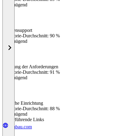
Ungenügend
Kundensupport
0
%
Kategorie-Durchschnitt: 90 %
Ungenügend
Erfüllung der Anforderungen
0
%
Kategorie-Durchschnitt: 91 %
Ungenügend
Einfache Einrichtung
0
%
Kategorie-Durchschnitt: 88 %
Ungenügend
Weiterführende Links
kanbau.com