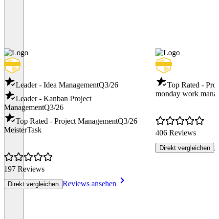
Leader - Idea Management
Q3/26
Top Rated - Pro
monday work mana
Leader - Kanban Project
Management
Q3/26
Top Rated - Project Management
Q3/26
MeisterTask
406 Reviews
R
Direkt vergleichen
197 Reviews
Reviews ansehen
Direkt vergleichen