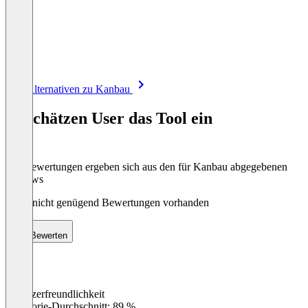
Item
Alle Alternativen zu Kanbau
1
of
So schätzen User das Tool ein
8
Die Bewertungen ergeben sich aus den für Kanbau abgegebenen
Reviews
Noch nicht genügend Bewertungen vorhanden
Bewerten
Benutzerfreundlichkeit
0
%
Kategorie-Durchschnitt: 89 %