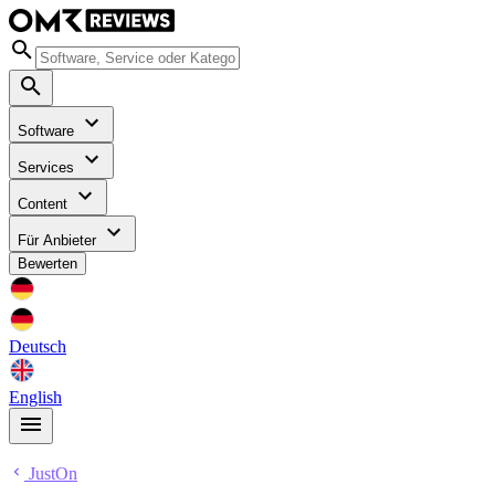
Software
Services
Content
Für Anbieter
Bewerten
Deutsch
English
JustOn