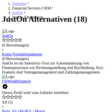
Startseite
Financial Services CRM
JustOn
JustOn Alternativen (18)
JustOn Alternativen
JustOn
(0 Bewertungen)
•
Keine Preisinformationen
(0 Bewertungen)
JustOn ist ein Salesforce-Tool zur Automatisierung von
Finanzprozessen wie Rechnungsstellung und Buchhaltung. Key-
Features sind Vertragsmanagement und Zahlungsmanagement.
FinWealthSupport
Dieses Profil wird vom Anbieter betrieben
4,8
(3)
•
Preis: Ab 149,00 € / Monat