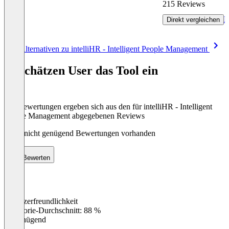
215 Reviews
R
Direkt vergleichen
Item
Alle Alternativen zu intelliHR - Intelligent People Management
1
of
So schätzen User das Tool ein
8
Die Bewertungen ergeben sich aus den für intelliHR - Intelligent
People Management abgegebenen Reviews
Noch nicht genügend Bewertungen vorhanden
Bewerten
Benutzerfreundlichkeit
0
%
Kategorie-Durchschnitt: 88 %
Ungenügend