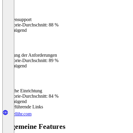
Kundensupport
0
%
Kategorie-Durchschnitt: 88 %
Ungenügend
Erfüllung der Anforderungen
0
%
Kategorie-Durchschnitt: 89 %
Ungenügend
Einfache Einrichtung
0
%
Kategorie-Durchschnitt: 84 %
Ungenügend
Weiterführende Links
intellihr.com
Allgemeine Features