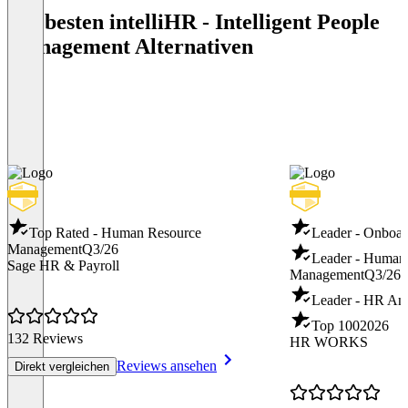
Die besten intelliHR - Intelligent People
Management Alternativen
Top Rated - Human Resource
Leader - Onboar
Management
Q3/26
Leader - Human
Sage HR & Payroll
Management
Q3/26
Leader - HR Ana
Top 100
2026
132 Reviews
HR WORKS
Reviews ansehen
Direkt vergleichen