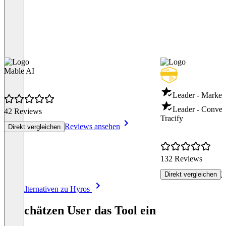
Mable AI
Leader - Marketi
Leader - Conver
42 Reviews
Tracify
Reviews ansehen
Direkt vergleichen
132 Reviews
R
Direkt vergleichen
Item
Alle Alternativen zu Hyros
1
of
So schätzen User das Tool ein
8