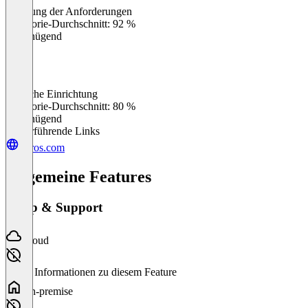
Erfüllung der Anforderungen
0
%
Kategorie-Durchschnitt: 92 %
Ungenügend
Einfache Einrichtung
0
%
Kategorie-Durchschnitt: 80 %
Ungenügend
Weiterführende Links
hyros.com
Allgemeine Features
Setup & Support
Cloud
Keine Informationen zu diesem Feature
On-premise