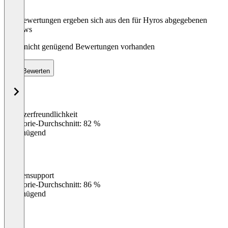
Die Bewertungen ergeben sich aus den für Hyros abgegebenen
Reviews
Noch nicht genügend Bewertungen vorhanden
Bewerten
Benutzerfreundlichkeit
0
%
Kategorie-Durchschnitt: 82 %
Ungenügend
Kundensupport
0
%
Kategorie-Durchschnitt: 86 %
Ungenügend