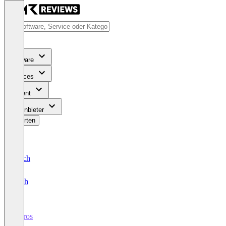
Software
Services
Content
Für Anbieter
Bewerten
Deutsch
English
Hyros