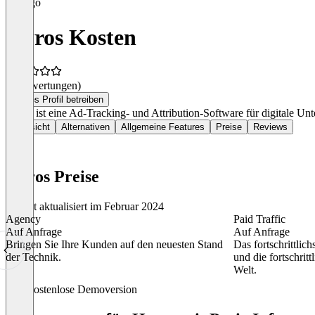
Hyros Kosten
(0 Bewertungen)
Dieses Profil betreiben
Hyros ist eine Ad-Tracking- und Attribution-Software für digitale Un
Übersicht
Alternativen
Allgemeine Features
Preise
Reviews
Hyros Preise
Zuletzt aktualisiert im Februar 2024
Agency
Paid Traffic
Auf Anfrage
Auf Anfrage
Bringen Sie Ihre Kunden auf den neuesten Stand
Das fortschrittlich
der Technik.
und die fortschrit
Welt.
Item
Kostenlose Demoversion
1
of