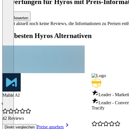
Bewertungen für Hyros mit Preis-Informat
3
Bewerten
Es gibt aktuell noch keine Reviews, die Informationen zu Preisen enth
Die besten Hyros Alternativen
Leader - Marketi
Mable AI
Leader - Conver
Tracify
42 Reviews
Preise ansehen
Direkt vergleichen