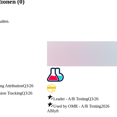
ionen (0)
alten.
ng Attribution
Q3/26
sion Tracking
Q3/26
Leader - A/B Testing
Q3/26
Used by OMR - A/B Testing
2026
ABlyft