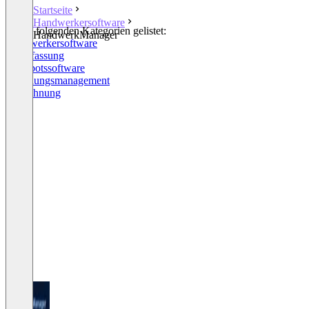
Startseite
Handwerkersoftware
In den folgenden Kategorien gelistet:
HandwerkManager
Handwerkersoftware
Zeiterfassung
Angebotssoftware
Rechnungsmanagement
E-Rechnung
+1