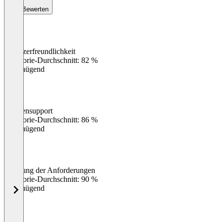
Bewerten
Benutzerfreundlichkeit
0
%
Kategorie-Durchschnitt: 82 %
Ungenügend
Kundensupport
0
%
Kategorie-Durchschnitt: 86 %
Ungenügend
Erfüllung der Anforderungen
0
%
Kategorie-Durchschnitt: 90 %
Ungenügend