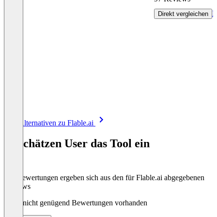
R
Direkt vergleichen
Item
Alle Alternativen zu Flable.ai
1
of
So schätzen User das Tool ein
8
Die Bewertungen ergeben sich aus den für Flable.ai abgegebenen
Reviews
Noch nicht genügend Bewertungen vorhanden