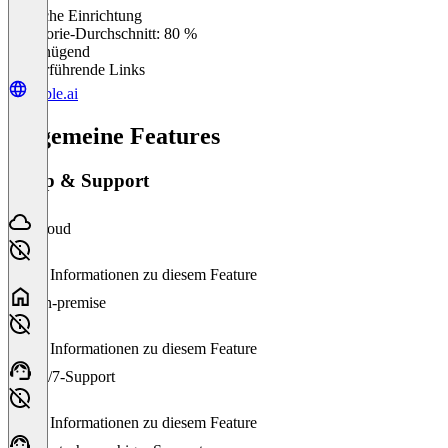
Einfache Einrichtung
0
%
Kategorie-Durchschnitt: 80 %
Ungenügend
Weiterführende Links
flable.ai
Allgemeine Features
Setup & Support
Cloud
Keine Informationen zu diesem Feature
On-premise
Keine Informationen zu diesem Feature
24/7-Support
Keine Informationen zu diesem Feature