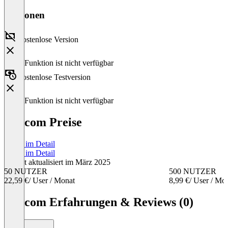
Versionen
Kostenlose Version
Diese Funktion ist nicht verfügbar
Kostenlose Testversion
Diese Funktion ist nicht verfügbar
Evocom Preise
Preise im Detail
Preise im Detail
Zuletzt aktualisiert im März 2025
50 NUTZER
500 NUTZER
22,59 €
/ User / Monat
8,99 €
/ User / Mo
Item
1
Evocom Erfahrungen & Reviews (0)
of
3