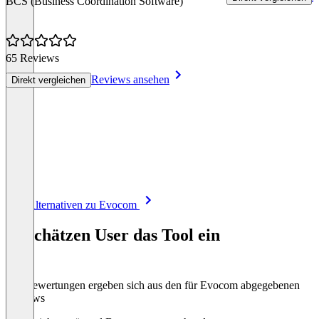
BCS (Business Coordination Software)
65 Reviews
Reviews ansehen
Direkt vergleichen
Item
Alle Alternativen zu Evocom
1
of
So schätzen User das Tool ein
8
Die Bewertungen ergeben sich aus den für Evocom abgegebenen
Reviews