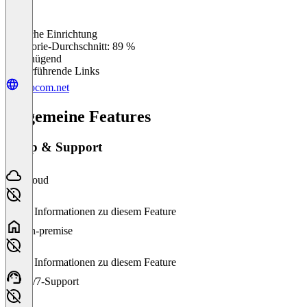
Einfache Einrichtung
0
%
Kategorie-Durchschnitt: 89 %
Ungenügend
Weiterführende Links
evocom.net
Allgemeine Features
Setup & Support
Cloud
Keine Informationen zu diesem Feature
On-premise
Keine Informationen zu diesem Feature
24/7-Support