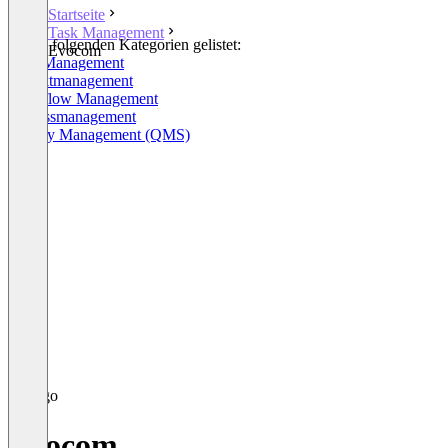
Startseite
Task Management
In den folgenden Kategorien gelistet:
Evocom
Task Management
Projektmanagement
Workflow Management
Prozessmanagement
Quality Management (QMS)
Evocom