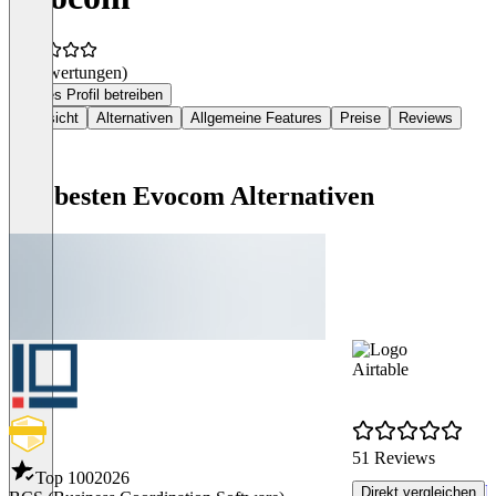
(0 Bewertungen)
Dieses Profil betreiben
Übersicht
Alternativen
Allgemeine Features
Preise
Reviews
Die besten Evocom Alternativen
Airtable
51 Reviews
Top 100
2026
R
Direkt vergleichen