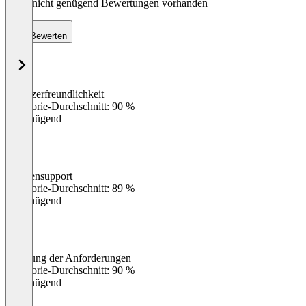
Noch nicht genügend Bewertungen vorhanden
Bewerten
Benutzerfreundlichkeit
0
%
Kategorie-Durchschnitt: 90 %
Ungenügend
Kundensupport
0
%
Kategorie-Durchschnitt: 89 %
Ungenügend
Erfüllung der Anforderungen
0
%
Kategorie-Durchschnitt: 90 %
Ungenügend