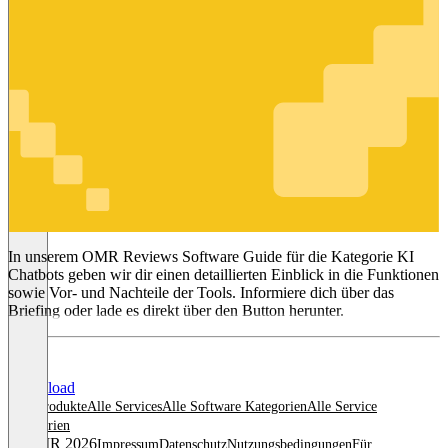
KI Chatbots
In unserem OMR Reviews Software Guide für die Kategorie KI
Chatbots geben wir dir einen detaillierten Einblick in die Funktionen
sowie Vor- und Nachteile der Tools. Informiere dich über das
Briefing oder lade es direkt über den Button herunter.
Download
Alle Produkte
Alle Services
Alle Software Kategorien
Alle Service
Kategorien
© OMR 2026
Impressum
Datenschutz
Nutzungsbedingungen
Für