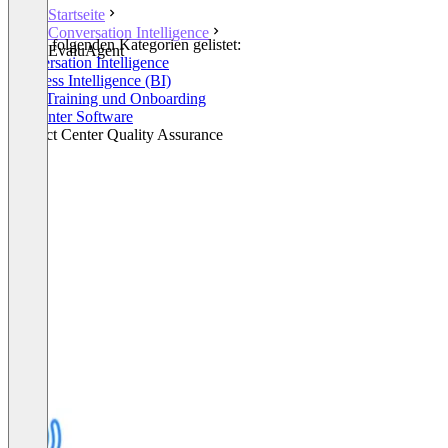
Startseite
Conversation Intelligence
In den folgenden Kategorien gelistet:
EvaluAgent
Conversation Intelligence
Business Intelligence (BI)
Sales Training und Onboarding
Callcenter Software
Contact Center Quality Assurance
+1