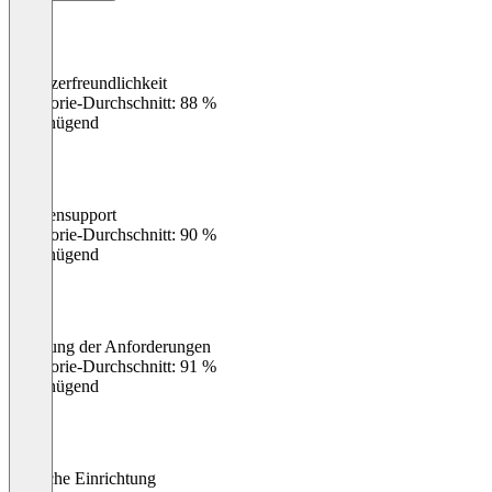
Benutzerfreundlichkeit
0
%
Kategorie-Durchschnitt: 88 %
Ungenügend
Kundensupport
0
%
Kategorie-Durchschnitt: 90 %
Ungenügend
Erfüllung der Anforderungen
0
%
Kategorie-Durchschnitt: 91 %
Ungenügend
Einfache Einrichtung
0
%