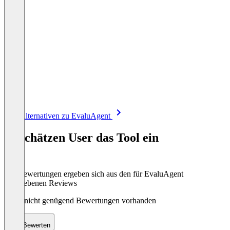
Item
Alle Alternativen zu EvaluAgent
1
of
So schätzen User das Tool ein
8
Die Bewertungen ergeben sich aus den für EvaluAgent
abgegebenen Reviews
Noch nicht genügend Bewertungen vorhanden
Bewerten