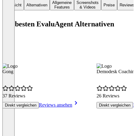
Allgemeine
Screenshots
Übersicht
Alternativen
Preise
Reviews
Features
& Videos
Die besten EvaluAgent Alternativen
Gong
Demodesk Coachin
37 Reviews
26 Reviews
Reviews ansehen
R
Direkt vergleichen
Direkt vergleichen