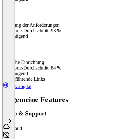
Erfüllung der Anforderungen
0
%
Kategorie-Durchschnitt: 93 %
Ungenügend
Einfache Einrichtung
0
%
Kategorie-Durchschnitt: 84 %
Ungenügend
Weiterführende Links
dietz.digital
Allgemeine Features
Setup & Support
Cloud