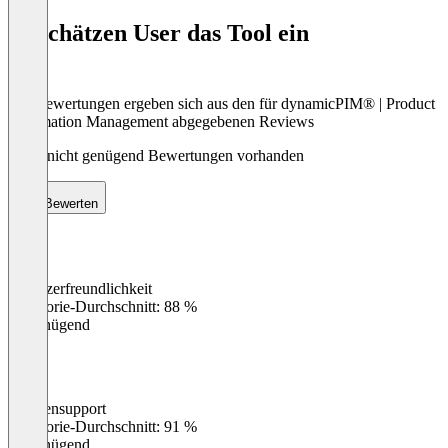
8
So schätzen User das Tool ein
Die Bewertungen ergeben sich aus den für dynamicPIM® | Product
Information Management abgegebenen Reviews
Noch nicht genügend Bewertungen vorhanden
Bewerten
Benutzerfreundlichkeit
0
%
Kategorie-Durchschnitt: 88 %
Ungenügend
Kundensupport
0
%
Kategorie-Durchschnitt: 91 %
Ungenügend