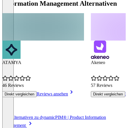
Information Management Alternativen
ATAMYA
Akeneo
46 Reviews
57 Reviews
Reviews ansehen
R
Direkt vergleichen
Direkt vergleichen
Item
Alle Alternativen zu dynamicPIM® | Product Information
1
Management
of