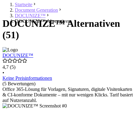
Startseite
Document Generation
DOCUNIZE™
DOCUNIZE™ Alternativen
DOCUNIZE™ Alternativen
(51)
DOCUNIZE™
4,7
(5)
•
Keine Preisinformationen
(5 Bewertungen)
Office 365-Lösung für Vorlagen, Signaturen, digitale Visitenkarten
& CI-konforme Dokumente – mit nur wenigen Klicks. Tarif basiert
auf Nutzeranzahl.