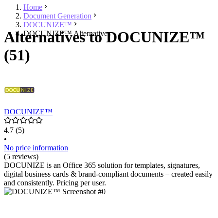
Home
Document Generation
DOCUNIZE™
Alternatives to DOCUNIZE™
DOCUNIZE™ Alternatives
(51)
DOCUNIZE™
4.7
(5)
•
No price information
(5 reviews)
DOCUNIZE is an Office 365 solution for templates, signatures,
digital business cards & brand-compliant documents – created easily
and consistently. Pricing per user.