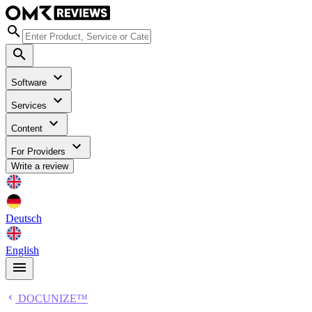
Software
Services
Content
For Providers
Write a review
Deutsch
English
DOCUNIZE™