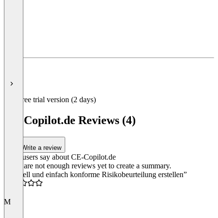
Item
1
of
7
Free trial version (2 days)
CE-Copilot.de Reviews (4)
Write a review
What users say about CE-Copilot.de
There are not enough reviews yet to create a summary.
“Schnell und einfach konforme Risikobeurteilung erstellen”
4.5
M