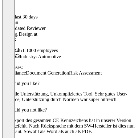
In the last 30 days
Stephan
Validated Reviewer
Leitung Design
at
Step-G
51-1000 employees
Industry: Automotive
Use cases:
Compliance
Document Generation
Risk Assessment
What did you like?
Schnelle Unterstützung, Unkompliziertes Tool, Sehr gutes User-
Interface, Unterstützung durch Normen war super hilfreich
What did you not like?
Der Export des gesamten CE Kennzeichens hat in unserer Version
noch gefehlt. Nach Rücksprache mit dem SW-Hersteller ist dies nun
eingebaut. Sowohl als Word als auch als PDF.