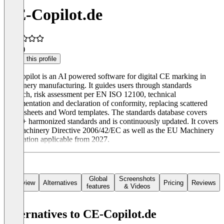
CE-Copilot.de
4.9
(4)
Claim this profile
CE Copilot is an AI powered software for digital CE marking in
machinery manufacturing. It guides users through standards
research, risk assessment per EN ISO 12100, technical
documentation and declaration of conformity, replacing scattered
Excel sheets and Word templates. The standards database covers
3,000+ harmonized standards and is continuously updated. It covers
the Machinery Directive 2006/42/EC as well as the EU Machinery
Regulation applicable from 2027.
Global
Screenshots
Overview
Alternatives
Pricing
Reviews
features
& Videos
Alternatives to CE-Copilot.de