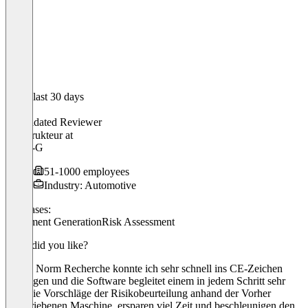
In the last 30 days
Eric
Validated Reviewer
Konstrukteur
at
STEP-G
51-1000 employees
Industry: Automotive
Use cases:
Document Generation
Risk Assessment
What did you like?
Durch Norm Recherche konnte ich sehr schnell ins CE-Zeichen
einsteigen und die Software begleitet einem in jedem Schritt sehr
gut. Die Vorschläge der Risikobeurteilung anhand der Vorher
beschriebenen Maschine, ersparen viel Zeit und beschleunigen den