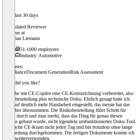
In the last 30 days
Kaan
Validated Reviewer
Ingeneur
at
Sebastian Liemann
51-1000 employees
Industry: Automotive
Use cases:
Compliance
Document Generation
Risk Assessment
What did you like?
Ich habe mit CE-Copilot eine CE-Kennzeichnung vorbereitet, also
Risikobeurteilung plus technische Doku. Ehrlich gesagt hatte ich
mich auf deutlich mehr Handarbeit eingestellt, das meiste hat das
Tool aber übernommen. Die Risikobeurteilung führt Schritt für
Schritt durch und man merkt, dass das Ding für genau diesen
Prozess gebaut wurde, nicht irgendein umfunktioniertes Doku-Tool.
Ich mache CE-Kram nicht jeden Tag und bin trotzdem ohne lange
Einarbeitung durchgekommen. Die fertigen Dokumente konnte ich
direkt weiterverwenden.