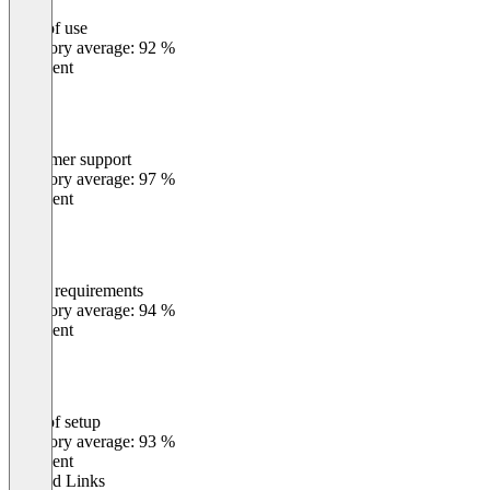
Ease of use
0
%
Category average: 92 %
Excellent
Customer support
0
%
Category average: 97 %
Excellent
Meets requirements
0
%
Category average: 94 %
Excellent
Ease of setup
0
%
Category average: 93 %
Excellent
Related Links