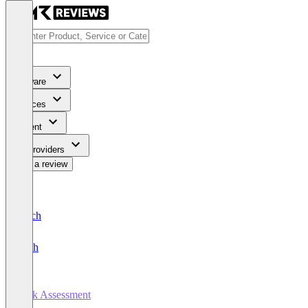
Software
Services
Content
For Providers
Write a review
Deutsch
English
Risk Assessment