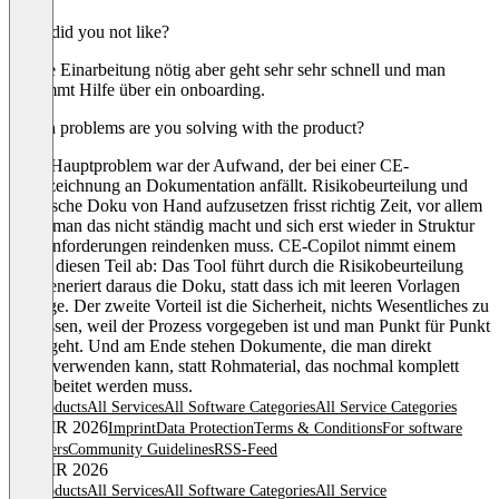
What did you not like?
Kleine Einarbeitung nötig aber geht sehr sehr schnell und man
bekommt Hilfe über ein onboarding.
Which problems are you solving with the product?
Mein Hauptproblem war der Aufwand, der bei einer CE-
Kennzeichnung an Dokumentation anfällt. Risikobeurteilung und
technische Doku von Hand aufzusetzen frisst richtig Zeit, vor allem
wenn man das nicht ständig macht und sich erst wieder in Struktur
und Anforderungen reindenken muss. CE-Copilot nimmt einem
genau diesen Teil ab: Das Tool führt durch die Risikobeurteilung
und generiert daraus die Doku, statt dass ich mit leeren Vorlagen
anfange. Der zweite Vorteil ist die Sicherheit, nichts Wesentliches zu
vergessen, weil der Prozess vorgegeben ist und man Punkt für Punkt
durchgeht. Und am Ende stehen Dokumente, die man direkt
weiterverwenden kann, statt Rohmaterial, das nochmal komplett
überarbeitet werden muss.
All products
All Services
All Software Categories
All Service Categories
© OMR 2026
Imprint
Data Protection
Terms & Conditions
For software
providers
Community Guidelines
RSS-Feed
© OMR 2026
All products
All Services
All Software Categories
All Service