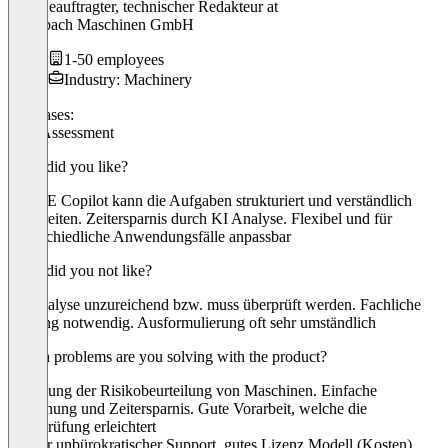
CE- Beauftragter, technischer Redakteur
at
Schlebach Maschinen GmbH
1-50 employees
Industry: Machinery
Use cases:
Risk Assessment
What did you like?
Der CE Copilot kann die Aufgaben strukturiert und verständlich
aufbereiten. Zeitersparnis durch KI Analyse. Flexibel und für
unterschiedliche Anwendungsfälle anpassbar
What did you not like?
KI Analyse unzureichend bzw. muss überprüft werden. Fachliche
Prüfung notwendig. Ausformulierung oft sehr umständlich
Which problems are you solving with the product?
Erstellung der Risikobeurteilung von Maschinen. Einfache
Bedienung und Zeitersparnis. Gute Vorarbeit, welche die
Überprüfung erleichtert
“Super unbürokratischer Support, gutes Lizenz Modell (Kosten),