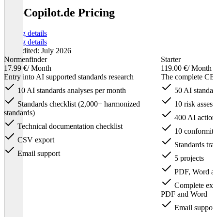
CE-Copilot.de Pricing
Pricing details
Pricing details
Last edited: July 2026
Normenfinder
Starter
17.99 €
/ Month
119.00 €
/ Month
Entry into AI supported standards research
The complete CE p
10 AI standards analyses per month
50 AI standar
Standards checklist (2,000+ harmonized
10 risk asses
standards)
400 AI action
Technical documentation checklist
10 conformity
CSV export
Standards trac
Email support
5 projects
PDF, Word an
Complete expo
PDF and Word
Email support