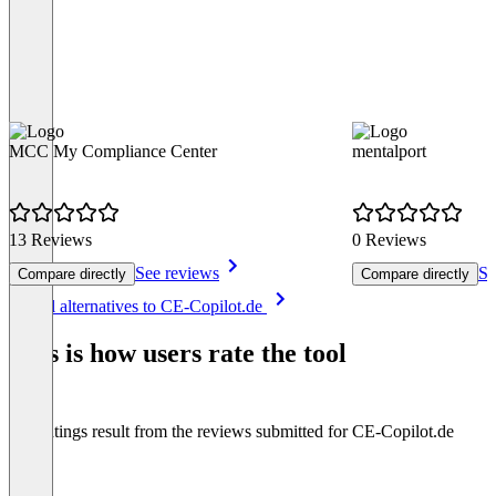
MCC My Compliance Center
mentalport
13 Reviews
0 Reviews
See reviews
Se
Compare directly
Compare directly
Item
See all alternatives to CE-Copilot.de
1
of
This is how users rate the tool
8
The ratings result from the reviews submitted for CE-Copilot.de