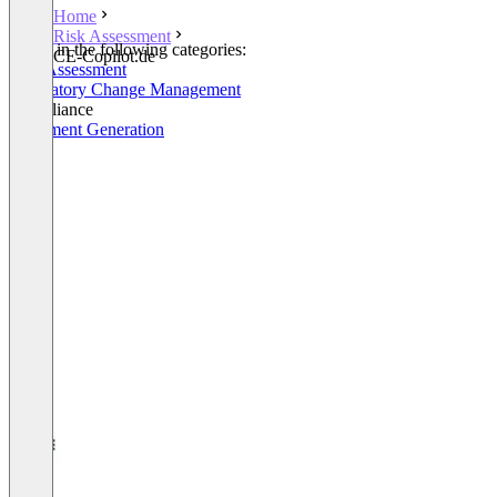
Home
Risk Assessment
Listed in the following categories:
CE-Copilot.de
Risk Assessment
Regulatory Change Management
Compliance
Document Generation