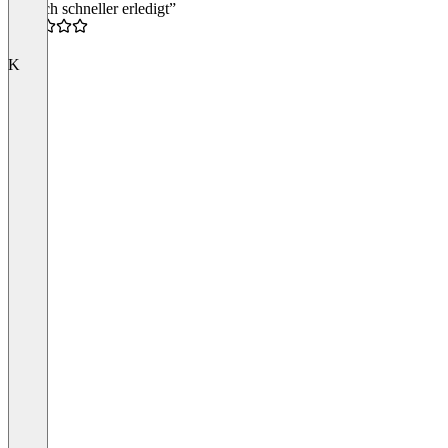
deutlich schneller erledigt”
5.0
K