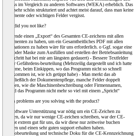
Prozess im Vergleich zu anderen Softwares (WEKA) erheblich. Das
UI ist sehr schön strukturiert und achtet meist darauf, dass man keine
Dokumente oder wichtigen Felder vergisst.
What did you not like?
- Am ende einen „Export“ des Gesamten CE-zeichens mit allen
Dokumenten zu haben, um ein Gesamtheitliches PDF mit allen
Informationen zu haben wäre für uns erforderlich. o Ggf. sogar eine
Hilfe oder Maske zum Ausfüllen und erstellen der Betriebsanleitung
(Der schritt hat bei mir am längsten gedauert) - Bessere Textfelder
bei der Gefährdens-beurteilung (Mehrzeilig dargestellt und ich hatte
Probleme, beim Einkippen, wo das Programm nicht so schnell
mitgekommen ist, wie ich getippt habe) - Man merkt das ab
einschließlich der Dokumentenpflege, manche Felder doppelt
kommen, wie die Maschinenbeschreibung oder Firmennamen,
ect.und das Programm nicht mehr so viel mit einem „Spricht“
Which problems are you solving with the product?
Die Software Unterstützung war nötig um ein CE-Zeichen zu
erstellen, da wir nur wenige CE-zeichen schreiben, war der CE-
Copilot extrem gut für uns, da wir diese nur zeitweise buchen
konnten und einen sehr guten support erhalten haben.
“Risikobeurteilung und technische Doku für die CE-Kennzeichnung